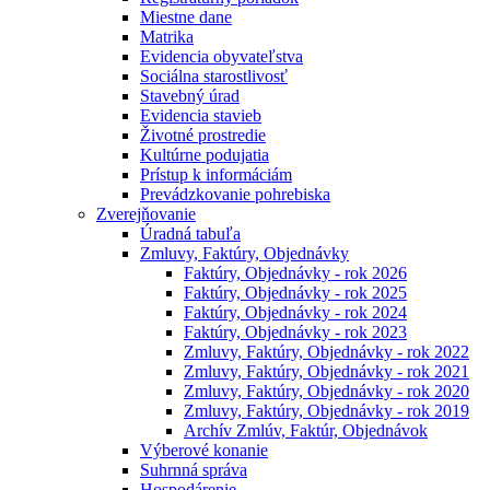
Miestne dane
Matrika
Evidencia obyvateľstva
Sociálna starostlivosť
Stavebný úrad
Evidencia stavieb
Životné prostredie
Kultúrne podujatia
Prístup k informáciám
Prevádzkovanie pohrebiska
Zverejňovanie
Úradná tabuľa
Zmluvy, Faktúry, Objednávky
Faktúry, Objednávky - rok 2026
Faktúry, Objednávky - rok 2025
Faktúry, Objednávky - rok 2024
Faktúry, Objednávky - rok 2023
Zmluvy, Faktúry, Objednávky - rok 2022
Zmluvy, Faktúry, Objednávky - rok 2021
Zmluvy, Faktúry, Objednávky - rok 2020
Zmluvy, Faktúry, Objednávky - rok 2019
Archív Zmlúv, Faktúr, Objednávok
Výberové konanie
Suhrnná správa
Hospodárenie