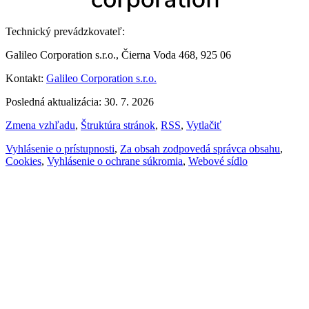
Technický prevádzkovateľ:
Galileo Corporation s.r.o., Čierna Voda 468, 925 06
Kontakt:
Galileo Corporation s.r.o.
Posledná aktualizácia: 30. 7. 2026
Zmena vzhľadu
,
Štruktúra stránok
,
RSS
,
Vytlačiť
Vyhlásenie o prístupnosti
,
Za obsah zodpovedá správca obsahu
,
Cookies
,
Vyhlásenie o ochrane súkromia
,
Webové sídlo