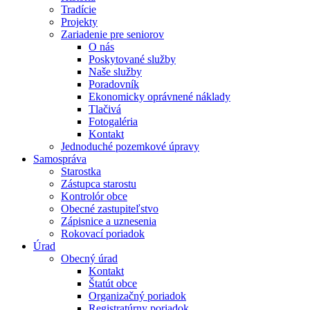
Tradície
Projekty
Zariadenie pre seniorov
O nás
Poskytované služby
Naše služby
Poradovník
Ekonomicky oprávnené náklady
Tlačivá
Fotogaléria
Kontakt
Jednoduché pozemkové úpravy
Samospráva
Starostka
Zástupca starostu
Kontrolór obce
Obecné zastupiteľstvo
Zápisnice a uznesenia
Rokovací poriadok
Úrad
Obecný úrad
Kontakt
Štatút obce
Organizačný poriadok
Registratúrny poriadok