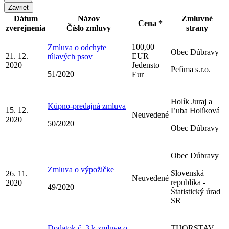
Zavrieť
Dátum
Názov
Zmluvné
Cena *
zverejnenia
Číslo zmluvy
strany
100,00
Zmluva o odchyte
Obec Dúbravy
21. 12.
EUR
túlavých psov
2020
Jedensto
Pefima s.r.o.
51/2020
Eur
Holík Juraj a
Kúpno-predajná zmluva
15. 12.
Ľuba Holíková
Neuvedené
2020
50/2020
Obec Dúbravy
Obec Dúbravy
Zmluva o výpožičke
Slovenská
26. 11.
Neuvedené
republika -
2020
49/2020
Štatistický úrad
SR
Dodatok č. 3 k zmluve o
THORSTAV