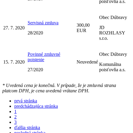
poisťovňa a.s.
Obec Dúbravy
Servisná zmluva
300,00
JD
27. 7. 2020
EUR
28/2020
ROZHLASY
s.r.o.
Povinné zmluvné
Obec Dúbravy
poistenie
15. 7. 2020
Neuvedené
Komunálna
27/2020
poisťovňa a.s.
* Uvedená cena je konečná. V prípade, že je zmluvná strana
platcom DPH, je cena uvedená vrátane DPH.
prvá stránka
predchádzajúca stránka
1
2
3
ďalšia stránka
posledná stránka