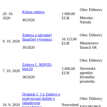
Obec Dúbravy
Kúpna zmluva
20. 10.
1 000,00
Miroslav
2020
EUR
40/2020
Národa
Zmluva o návratnej
Obec Dúbravy
16 115,00
finančnej výpomoci
9. 10. 2020
Ministerstvo
EUR
39/2020
financií SR
Obec Dúbravy
Zmluva č. 38/POD-
Slovenská
5 000,00
604/20
7. 10. 2020
agentúra
EUR
38/2020
životného
prostredia
Dodatok č. 1 k Zmluve o
poskytovaní služieb v
Obec Dúbravy
odpadovom
16. 9. 2020
Neuvedené
ENVIROPOL