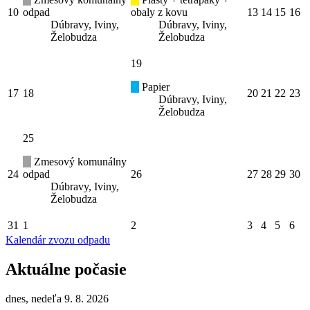
10
odpad
obaly z kovu
13
14
15
16
Dúbravy, Iviny,
Dúbravy, Iviny,
Želobudza
Želobudza
19
Papier
17
18
20
21
22
23
Dúbravy, Iviny,
Želobudza
25
Zmesový komunálny
24
odpad
26
27
28
29
30
Dúbravy, Iviny,
Želobudza
31
1
2
3
4
5
6
Kalendár zvozu odpadu
Aktuálne počasie
dnes, nedeľa 9. 8. 2026