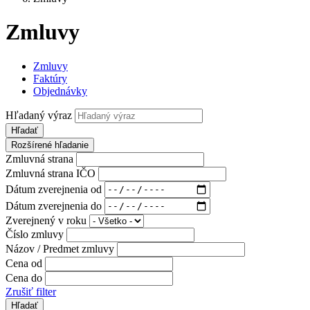
Zmluvy
Zmluvy
Faktúry
Objednávky
Hľadaný výraz
Hľadať
Rozšírené hľadanie
Zmluvná strana
Zmluvná strana IČO
Dátum zverejnenia od
Dátum zverejnenia do
Zverejnený v roku
Číslo zmluvy
Názov / Predmet zmluvy
Cena od
Cena do
Zrušiť filter