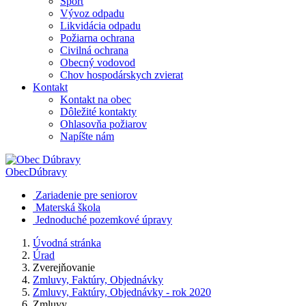
Šport
Vývoz odpadu
Likvidácia odpadu
Požiarna ochrana
Civilná ochrana
Obecný vodovod
Chov hospodárskych zvierat
Kontakt
Kontakt na obec
Dôležité kontakty
Ohlasovňa požiarov
Napíšte nám
Obec
Dúbravy
Zariadenie pre seniorov
Materská škola
Jednoduché pozemkové úpravy
Úvodná stránka
Úrad
Zverejňovanie
Zmluvy, Faktúry, Objednávky
Zmluvy, Faktúry, Objednávky - rok 2020
Zmluvy