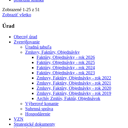
Zobrazené
1
-
25
z 51
Zobraziť všetko
Úrad
Obecný úrad
Zverejňovanie
Úradná tabuľa
Zmluvy, Faktúry, Objednávky
Faktúry, Objednávky - rok 2026
Faktúry, Objednávky - rok 2025
Faktúry, Objednávky - rok 2024
Faktúry, Objednávky - rok 2023
Zmluvy, Faktúry, Objednávky - rok 2022
Zmluvy, Faktúry, Objednávky - rok 2021
Zmluvy, Faktúry, Objednávky - rok 2020
Zmluvy, Faktúry, Objednávky - rok 2019
Archív Zmlúv, Faktúr, Objednávok
Výberové konanie
Suhrnná správa
Hospodárenie
VZN
Strategické dokumenty