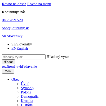
Rovno na obsah
Rovno na menu
Kontaktujte nás
045/5459 520
obec@dubravy.sk
SK
Slovensky
SK
Slovensky
EN
English
Hľadaný výraz
Hľadať
rozšírené vyhľadávanie
Menu
Obec
Úvod
Symboly
Poloha
Demografia
Kronika
História