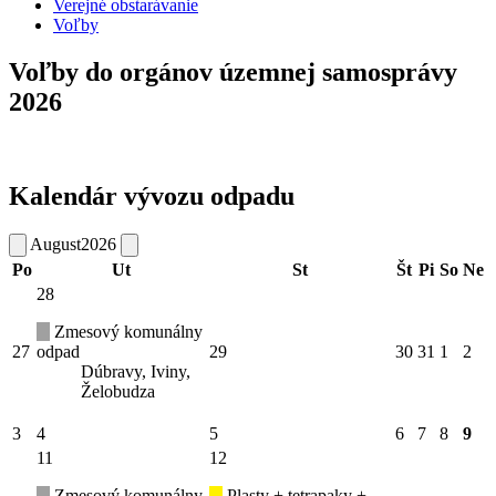
Verejné obstarávanie
Voľby
Voľby do orgánov územnej samosprávy
2026
Kalendár vývozu odpadu
August
2026
Po
Ut
St
Št
Pi
So
Ne
28
Zmesový komunálny
27
odpad
29
30
31
1
2
Dúbravy, Iviny,
Želobudza
3
4
5
6
7
8
9
11
12
Zmesový komunálny
Plasty + tetrapaky +