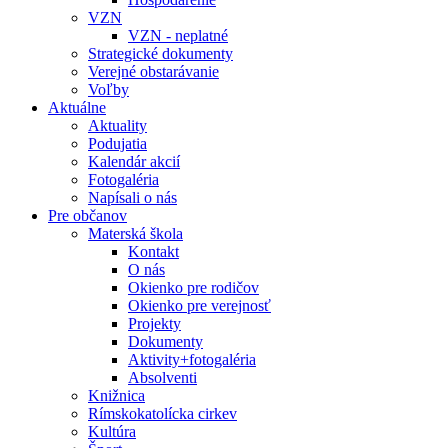
VZN
VZN - neplatné
Strategické dokumenty
Verejné obstarávanie
Voľby
Aktuálne
Aktuality
Podujatia
Kalendár akcií
Fotogaléria
Napísali o nás
Pre občanov
Materská škola
Kontakt
O nás
Okienko pre rodičov
Okienko pre verejnosť
Projekty
Dokumenty
Aktivity+fotogaléria
Absolventi
Knižnica
Rímskokatolícka cirkev
Kultúra