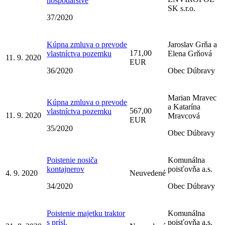
hospodárstve
SK s.r.o.
37/2020
Kúpna zmluva o prevode
Jaroslav Grňa a
171,00
vlastníctva pozemku
Elena Grňová
11. 9. 2020
EUR
36/2020
Obec Dúbravy
Marian Mravec
Kúpna zmluva o prevode
a Katarína
567,00
vlastníctva pozemku
11. 9. 2020
Mravcová
EUR
35/2020
Obec Dúbravy
Poistenie nosiča
Komunálna
kontajnerov
poisťovňa a.s.
4. 9. 2020
Neuvedené
34/2020
Obec Dúbravy
Poistenie majetku traktor
Komunálna
s prísl.
poisťovňa a.s.