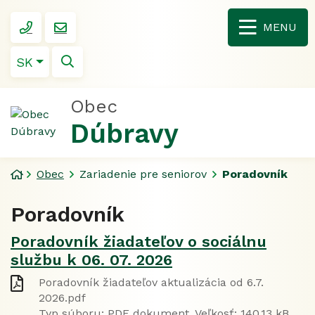
Rovno na obsah
045/5459 520
obec@dubravy.sk
MENU
Slovensky
SK
Hľadať
Obec
Dúbravy
Úvodná stránka
Obec
Zariadenie pre seniorov
Poradovník
Poradovník
Poradovník žiadateľov o sociálnu
službu k 06. 07. 2026
Poradovník žiadateľov aktualizácia od 6.7.
2026.pdf
Typ súboru: PDF dokument, Veľkosť: 140,13 kB