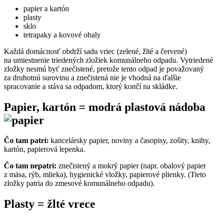
papier a kartón
plasty
sklo
tetrapaky a kovové obaly
Každá domácnosť obdrží sadu vriec (zelené, žlté a červené)
na umiestnenie triedených zložiek komunálneho odpadu. Vytriedené
zložky nesmú byť znečistené, pretože tento odpad je považovaný
za druhotnú surovinu a znečistená nie je vhodná na ďalšie
spracovanie a stáva sa odpadom, ktorý končí na skládke.
Papier, kartón = modrá plastová nádoba
Čo tam patrí:
kancelársky papier, noviny a časopisy, zošity, knihy,
kartón, papierová lepenka.
Čo tam nepatrí:
znečistený a mokrý papier (napr. obalový papier
z mäsa, rýb, mlieka), hygienické vložky, papierové plienky. (Tieto
zložky patria do zmesové komunálneho odpadu).
Plasty = žlté vrece