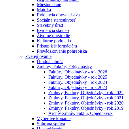
Miestne dane
Matrika
Evidencia obyvateľstva
Sociálna starostlivosť
Stavebný úrad
Evidencia stavieb
Životné prostredie
Kultúrne podujatia
Prístup k informáciám
Prevádzkovanie pohrebiska
Zverejňovanie
Úradná tabuľa
Zmluvy, Faktúry, Objednávky
Faktúry, Objednávky - rok 2026
Faktúry, Objednávky - rok 2025
Faktúry, Objednávky - rok 2024
Faktúry, Objednávky - rok 2023
Zmluvy, Faktúry, Objednávky - rok 2022
Zmluvy, Faktúry, Objednávky - rok 2021
Zmluvy, Faktúry, Objednávky - rok 2020
Zmluvy, Faktúry, Objednávky - rok 2019
Archív Zmlúv, Faktúr, Objednávok
Výberové konanie
Suhrnná správa
Hospodárenie