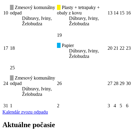
Zmesový komunálny
Plasty + tetrapaky +
10
odpad
obaly z kovu
13
14
15
16
Dúbravy, Iviny,
Dúbravy, Iviny,
Želobudza
Želobudza
19
Papier
17
18
20
21
22
23
Dúbravy, Iviny,
Želobudza
25
Zmesový komunálny
24
odpad
26
27
28
29
30
Dúbravy, Iviny,
Želobudza
31
1
2
3
4
5
6
Kalendár zvozu odpadu
Aktuálne počasie