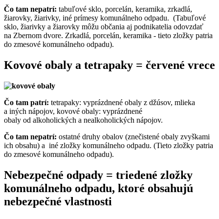
Čo tam nepatrí:
tabuľové sklo, porcelán, keramika, zrkadlá,
žiarovky, žiarivky, iné prímesy komunálneho odpadu. (Tabuľové
sklo, žiarivky a žiarovky môžu občania aj podnikatelia odovzdať
na Zbernom dvore. Zrkadlá, porcelán, keramika - tieto zložky patria
do zmesové komunálneho odpadu).
Kovové obaly a tetrapaky = červené vrece
Čo tam patrí:
tetrapaky: vyprázdnené obaly z džúsov, mlieka
a iných nápojov, kovové obaly: vyprázdnené
obaly od alkoholických a nealkoholických nápojov.
Čo tam nepatrí:
ostatné druhy obalov (znečistené obaly zvyškami
ich obsahu) a iné zložky komunálneho odpadu. (Tieto zložky patria
do zmesové komunálneho odpadu).
Nebezpečné odpady = triedené zložky
komunálneho odpadu, ktoré obsahujú
nebezpečné vlastnosti