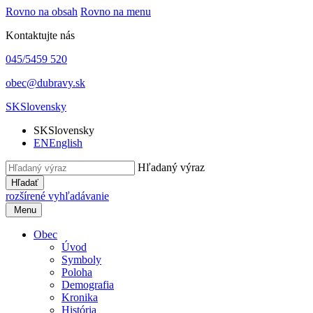
Rovno na obsah
Rovno na menu
Kontaktujte nás
045/5459 520
obec@dubravy.sk
SK
Slovensky
SK
Slovensky
EN
English
Hľadaný výraz
Hľadať
rozšírené vyhľadávanie
Menu
Obec
Úvod
Symboly
Poloha
Demografia
Kronika
História