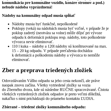
komunikácia pre komunálne vozidlo, konáre stromov a pod.)
nebude nádoba vyprázdnená!
Nádoby na komunálny odpad musia spĺňať
Nádoby musia byť funkčné, nepoškodené
Poklopy (veká) na nádobách musia byť voľné, v prípade že je
poklop zadretý (neotvára sa volne) môže dôjsť pri vývoze
odpadu k deformácii poklopu resp. nádoby, toto poškodenie
vývozca nevie eliminovať.
110 l kuka – nádoby a 120l nádoby sú konštruované na max.
15 – 20 kg odpadu. V prípade preťaženia dochádza
k deformácii a poškodeniu nádoby a vývozca to nemôže
eliminovať.
Zber a preprava triedených zložiek
Odovzdávaním Vášho odpadu sa jeho cesta nekončí, ale práve
naopak znovu začína. Všetky vytriedené zložky sa vozia
do Zberného dvora, kde sú následne RUČNE spracovávané. Čistota
všetkých vytriedených zložiek odpadov je preto veľmi dôležitá,
nakaľko s nimi prichádzajú do priameho kontaktu ĽUDIA.
Zbierané – triedené zložky komunálneho odpadu: