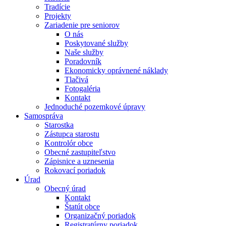
Tradície
Projekty
Zariadenie pre seniorov
O nás
Poskytované služby
Naše služby
Poradovník
Ekonomicky oprávnené náklady
Tlačivá
Fotogaléria
Kontakt
Jednoduché pozemkové úpravy
Samospráva
Starostka
Zástupca starostu
Kontrolór obce
Obecné zastupiteľstvo
Zápisnice a uznesenia
Rokovací poriadok
Úrad
Obecný úrad
Kontakt
Štatút obce
Organizačný poriadok
Registratúrny poriadok