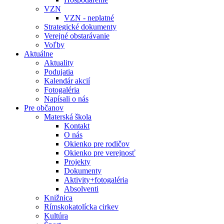
VZN
VZN - neplatné
Strategické dokumenty
Verejné obstarávanie
Voľby
Aktuálne
Aktuality
Podujatia
Kalendár akcií
Fotogaléria
Napísali o nás
Pre občanov
Materská škola
Kontakt
O nás
Okienko pre rodičov
Okienko pre verejnosť
Projekty
Dokumenty
Aktivity+fotogaléria
Absolventi
Knižnica
Rímskokatolícka cirkev
Kultúra