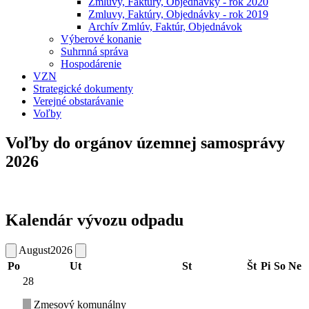
Zmluvy, Faktúry, Objednávky - rok 2020
Zmluvy, Faktúry, Objednávky - rok 2019
Archív Zmlúv, Faktúr, Objednávok
Výberové konanie
Suhrnná správa
Hospodárenie
VZN
Strategické dokumenty
Verejné obstarávanie
Voľby
Voľby do orgánov územnej samosprávy
2026
Kalendár vývozu odpadu
August
2026
Po
Ut
St
Št
Pi
So
Ne
28
Zmesový komunálny