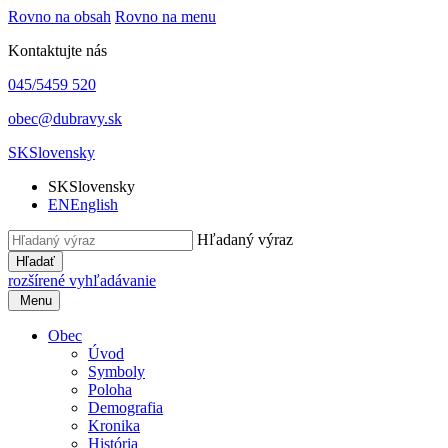
Rovno na obsah
Rovno na menu
Kontaktujte nás
045/5459 520
obec@dubravy.sk
SK
Slovensky
SK
Slovensky
EN
English
Hľadaný výraz
Hľadať
rozšírené vyhľadávanie
Menu
Obec
Úvod
Symboly
Poloha
Demografia
Kronika
História