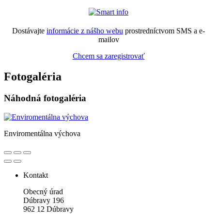
Dostávajte
informácie z nášho webu
prostredníctvom SMS a e-
mailov
Chcem sa zaregistrovať
Fotogaléria
Náhodná fotogaléria
Enviromentálna výchova
Kontakt
Obecný úrad
Dúbravy 196
962 12 Dúbravy