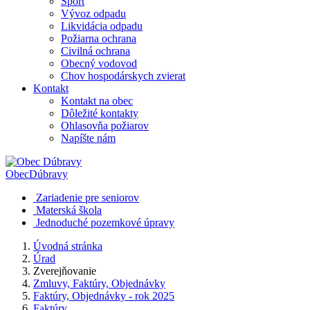
Šport
Vývoz odpadu
Likvidácia odpadu
Požiarna ochrana
Civilná ochrana
Obecný vodovod
Chov hospodárskych zvierat
Kontakt
Kontakt na obec
Dôležité kontakty
Ohlasovňa požiarov
Napíšte nám
Obec
Dúbravy
Zariadenie pre seniorov
Materská škola
Jednoduché pozemkové úpravy
Úvodná stránka
Úrad
Zverejňovanie
Zmluvy, Faktúry, Objednávky
Faktúry, Objednávky - rok 2025
Faktúry