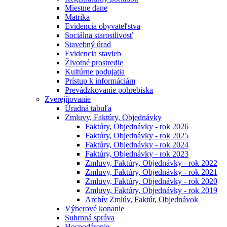
Miestne dane
Matrika
Evidencia obyvateľstva
Sociálna starostlivosť
Stavebný úrad
Evidencia stavieb
Životné prostredie
Kultúrne podujatia
Prístup k informáciám
Prevádzkovanie pohrebiska
Zverejňovanie
Úradná tabuľa
Zmluvy, Faktúry, Objednávky
Faktúry, Objednávky - rok 2026
Faktúry, Objednávky - rok 2025
Faktúry, Objednávky - rok 2024
Faktúry, Objednávky - rok 2023
Zmluvy, Faktúry, Objednávky - rok 2022
Zmluvy, Faktúry, Objednávky - rok 2021
Zmluvy, Faktúry, Objednávky - rok 2020
Zmluvy, Faktúry, Objednávky - rok 2019
Archív Zmlúv, Faktúr, Objednávok
Výberové konanie
Suhrnná správa
Hospodárenie