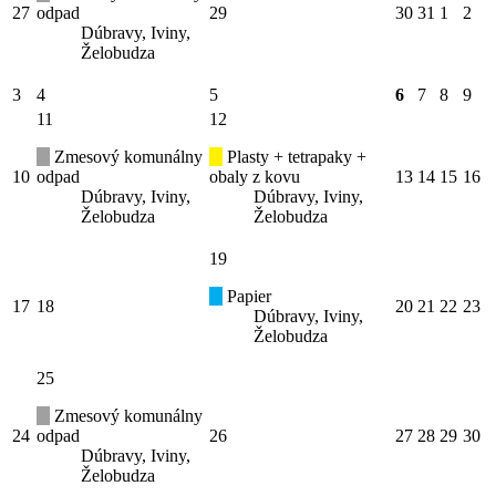
27
odpad
29
30
31
1
2
Dúbravy, Iviny,
Želobudza
3
4
5
6
7
8
9
11
12
Zmesový komunálny
Plasty + tetrapaky +
10
odpad
obaly z kovu
13
14
15
16
Dúbravy, Iviny,
Dúbravy, Iviny,
Želobudza
Želobudza
19
Papier
17
18
20
21
22
23
Dúbravy, Iviny,
Želobudza
25
Zmesový komunálny
24
odpad
26
27
28
29
30
Dúbravy, Iviny,
Želobudza