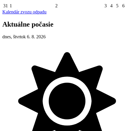
31
1
2
3
4
5
6
Kalendár zvozu odpadu
Aktuálne počasie
dnes, štvrtok 6. 8. 2026