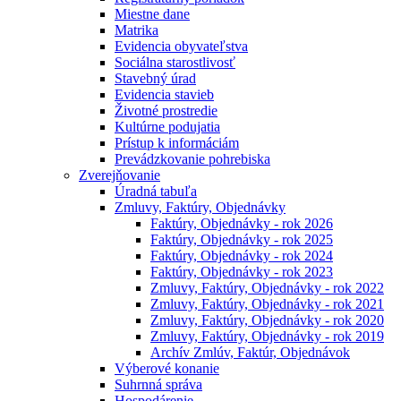
Miestne dane
Matrika
Evidencia obyvateľstva
Sociálna starostlivosť
Stavebný úrad
Evidencia stavieb
Životné prostredie
Kultúrne podujatia
Prístup k informáciám
Prevádzkovanie pohrebiska
Zverejňovanie
Úradná tabuľa
Zmluvy, Faktúry, Objednávky
Faktúry, Objednávky - rok 2026
Faktúry, Objednávky - rok 2025
Faktúry, Objednávky - rok 2024
Faktúry, Objednávky - rok 2023
Zmluvy, Faktúry, Objednávky - rok 2022
Zmluvy, Faktúry, Objednávky - rok 2021
Zmluvy, Faktúry, Objednávky - rok 2020
Zmluvy, Faktúry, Objednávky - rok 2019
Archív Zmlúv, Faktúr, Objednávok
Výberové konanie
Suhrnná správa
Hospodárenie