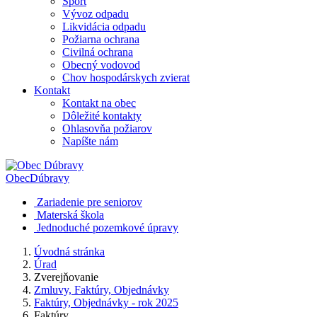
Šport
Vývoz odpadu
Likvidácia odpadu
Požiarna ochrana
Civilná ochrana
Obecný vodovod
Chov hospodárskych zvierat
Kontakt
Kontakt na obec
Dôležité kontakty
Ohlasovňa požiarov
Napíšte nám
Obec
Dúbravy
Zariadenie pre seniorov
Materská škola
Jednoduché pozemkové úpravy
Úvodná stránka
Úrad
Zverejňovanie
Zmluvy, Faktúry, Objednávky
Faktúry, Objednávky - rok 2025
Faktúry