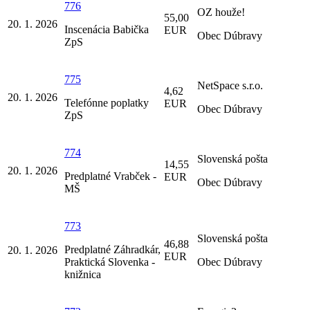
776
OZ houže!
55,00
20. 1. 2026
Inscenácia Babička
EUR
Obec Dúbravy
ZpS
775
NetSpace s.r.o.
4,62
20. 1. 2026
Telefónne poplatky
EUR
Obec Dúbravy
ZpS
774
Slovenská pošta
14,55
20. 1. 2026
Predplatné Vrabček -
EUR
Obec Dúbravy
MŠ
773
Slovenská pošta
46,88
Predplatné Záhradkár,
20. 1. 2026
EUR
Praktická Slovenka -
Obec Dúbravy
knižnica