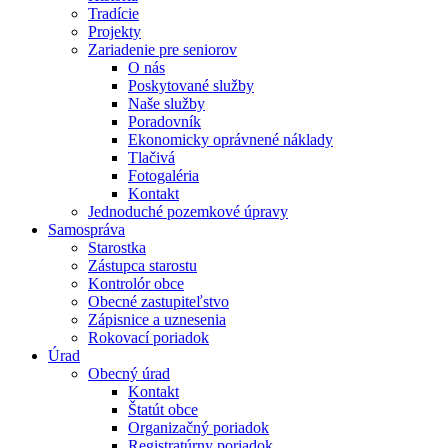
Tradície
Projekty
Zariadenie pre seniorov
O nás
Poskytované služby
Naše služby
Poradovník
Ekonomicky oprávnené náklady
Tlačivá
Fotogaléria
Kontakt
Jednoduché pozemkové úpravy
Samospráva
Starostka
Zástupca starostu
Kontrolór obce
Obecné zastupiteľstvo
Zápisnice a uznesenia
Rokovací poriadok
Úrad
Obecný úrad
Kontakt
Štatút obce
Organizačný poriadok
Registratúrny poriadok