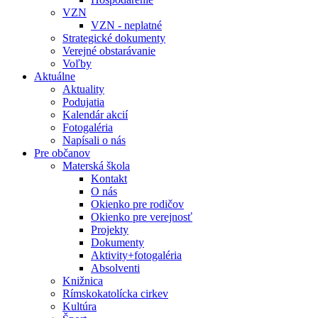
VZN
VZN - neplatné
Strategické dokumenty
Verejné obstarávanie
Voľby
Aktuálne
Aktuality
Podujatia
Kalendár akcií
Fotogaléria
Napísali o nás
Pre občanov
Materská škola
Kontakt
O nás
Okienko pre rodičov
Okienko pre verejnosť
Projekty
Dokumenty
Aktivity+fotogaléria
Absolventi
Knižnica
Rímskokatolícka cirkev
Kultúra