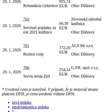
20. 1. 2026
955,74
Refundácia výdavkov
Obec Dúbravy
EUR
762
Slovenská národná
66,39
knižnica
20. 1. 2026
Servisné poplatky za
EUR
rok 2021 knižnica
Obec Dúbravy
761
ALS SK s.r.o.
172,20
20. 1. 2026
EUR
Rozbor vody
Obec Dúbravy
760
G.P.R. spol. s r.o.
254,24
20. 1. 2026
EUR
Servis stroja ZpS
Obec Dúbravy
* Uvedená cena je konečná. V prípade, že je zmluvná strana
platcom DPH, je cena uvedená vrátane DPH.
prvá stránka
predchádzajúca stránka
1