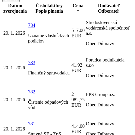
Dátum
Číslo faktúry
Cena
Dodávateľ
zverejnenia
Popis plnenia
*
Odberateľ
Stredoslovenská
784
vodárenská spoločnosť
517,00
20. 1. 2026
a.s.
Uznanie vlastníckych
EUR
podielov
Obec Dúbravy
Poradca podnikatela
783
41,92
s.r.o
20. 1. 2026
EUR
Finančný spravodajca
Obec Dúbravy
782
2
PPS Group a.s.
20. 1. 2026
982,75
Čistenie odpadových
Obec Dúbravy
EUR
vôd
781
Obec Dúbravy
414,00
20. 1. 2026
EUR
Stravné SF - ZpS
Obec Dúbravy