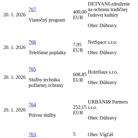
DETVANI-združenie
767
na ochranu tradičnej
400,00
20. 1. 2026
ľudovej kultúry
EUR
Vianočný program
Obec Dúbravy
766
NetSpace s.r.o.
7,95
20. 1. 2026
EUR
Telefónne poplatky
Obec Dúbravy
765
HolzHaus s.r.o.
608,85
20. 1. 2026
Služby technika
EUR
Obec Dúbravy
požiarnej ochrany
URBÁNI& Partners
764
252,15
s.r.o.
20. 1. 2026
EUR
Právne služby
Obec Dúbravy
5
763
Obec Vígľaš