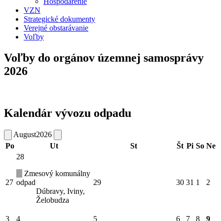
Hospodárenie
VZN
Strategické dokumenty
Verejné obstarávanie
Voľby
Voľby do orgánov územnej samosprávy
2026
Kalendár vývozu odpadu
August
2026
Po
Ut
St
Št
Pi
So
Ne
28
Zmesový komunálny
27
odpad
29
30
31
1
2
Dúbravy, Iviny,
Želobudza
3
4
5
6
7
8
9