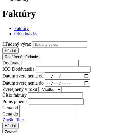
Faktúry
Faktúry
Objednávky
Hľadaný výraz
Hľadať
Rozšírené hľadanie
Dodávateľ
IČO Dodávatelia
Dátum zverejnenia od
Dátum zverejnenia do
Zverejnený v roku
Číslo faktúry
Popis plnenia
Cena od
Cena do
Zrušiť filter
Zavrieť