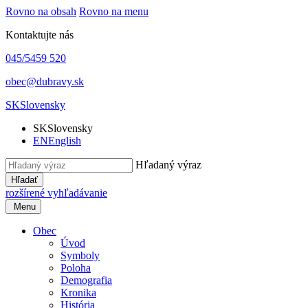
Rovno na obsah
Rovno na menu
Kontaktujte nás
045/5459 520
obec@dubravy.sk
SK
Slovensky
SK
Slovensky
EN
English
Hľadaný výraz
Hľadať
rozšírené vyhľadávanie
Menu
Obec
Úvod
Symboly
Poloha
Demografia
Kronika
História