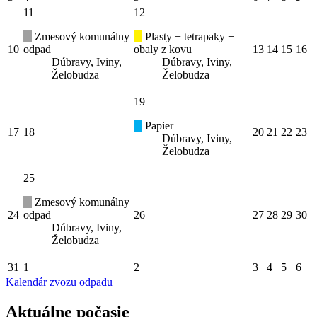
11
12
Zmesový komunálny
Plasty + tetrapaky +
10
odpad
obaly z kovu
13
14
15
16
Dúbravy, Iviny,
Dúbravy, Iviny,
Želobudza
Želobudza
19
Papier
17
18
20
21
22
23
Dúbravy, Iviny,
Želobudza
25
Zmesový komunálny
24
odpad
26
27
28
29
30
Dúbravy, Iviny,
Želobudza
31
1
2
3
4
5
6
Kalendár zvozu odpadu
Aktuálne počasie