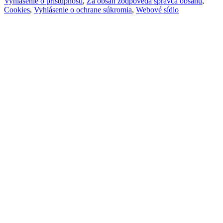
Vyhlásenie o prístupnosti
,
Za obsah zodpovedá správca obsahu
,
Cookies
,
Vyhlásenie o ochrane súkromia
,
Webové sídlo