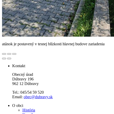
atánok je postavený v tesnej blízkosti hlavnej budove zariadenia
Kontakt
Obecný úrad
Dúbravy 196
962 12 Dúbravy
Tel.: 045/54 59 520
Email:
obec@dubravy.sk
O obci
História