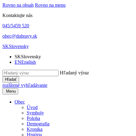
Rovno na obsah
Rovno na menu
Kontaktujte nás
045/5459 520
obec@dubravy.sk
SK
Slovensky
SK
Slovensky
EN
English
Hľadaný výraz
Hľadať
rozšírené vyhľadávanie
Menu
Obec
Úvod
Symboly
Poloha
Demografia
Kronika
História