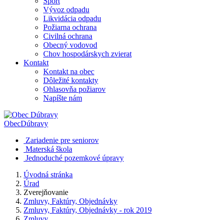
Šport
Vývoz odpadu
Likvidácia odpadu
Požiarna ochrana
Civilná ochrana
Obecný vodovod
Chov hospodárskych zvierat
Kontakt
Kontakt na obec
Dôležité kontakty
Ohlasovňa požiarov
Napíšte nám
Obec
Dúbravy
Zariadenie pre seniorov
Materská škola
Jednoduché pozemkové úpravy
Úvodná stránka
Úrad
Zverejňovanie
Zmluvy, Faktúry, Objednávky
Zmluvy, Faktúry, Objednávky - rok 2019
Zmluvy