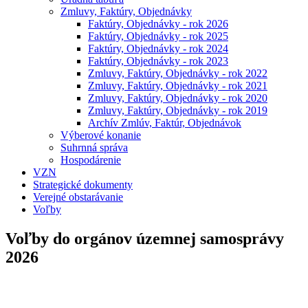
Zmluvy, Faktúry, Objednávky
Faktúry, Objednávky - rok 2026
Faktúry, Objednávky - rok 2025
Faktúry, Objednávky - rok 2024
Faktúry, Objednávky - rok 2023
Zmluvy, Faktúry, Objednávky - rok 2022
Zmluvy, Faktúry, Objednávky - rok 2021
Zmluvy, Faktúry, Objednávky - rok 2020
Zmluvy, Faktúry, Objednávky - rok 2019
Archív Zmlúv, Faktúr, Objednávok
Výberové konanie
Suhrnná správa
Hospodárenie
VZN
Strategické dokumenty
Verejné obstarávanie
Voľby
Voľby do orgánov územnej samosprávy
2026