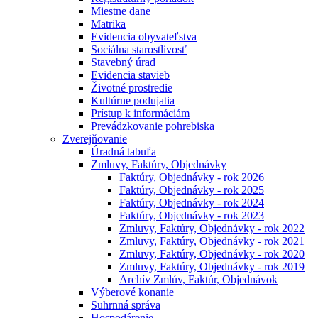
Miestne dane
Matrika
Evidencia obyvateľstva
Sociálna starostlivosť
Stavebný úrad
Evidencia stavieb
Životné prostredie
Kultúrne podujatia
Prístup k informáciám
Prevádzkovanie pohrebiska
Zverejňovanie
Úradná tabuľa
Zmluvy, Faktúry, Objednávky
Faktúry, Objednávky - rok 2026
Faktúry, Objednávky - rok 2025
Faktúry, Objednávky - rok 2024
Faktúry, Objednávky - rok 2023
Zmluvy, Faktúry, Objednávky - rok 2022
Zmluvy, Faktúry, Objednávky - rok 2021
Zmluvy, Faktúry, Objednávky - rok 2020
Zmluvy, Faktúry, Objednávky - rok 2019
Archív Zmlúv, Faktúr, Objednávok
Výberové konanie
Suhrnná správa
Hospodárenie