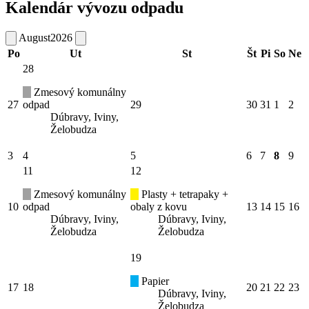
Kalendár vývozu odpadu
August
2026
Po
Ut
St
Št
Pi
So
Ne
28
Zmesový komunálny
27
odpad
29
30
31
1
2
Dúbravy, Iviny,
Želobudza
3
4
5
6
7
8
9
11
12
Zmesový komunálny
Plasty + tetrapaky +
10
odpad
obaly z kovu
13
14
15
16
Dúbravy, Iviny,
Dúbravy, Iviny,
Želobudza
Želobudza
19
Papier
17
18
20
21
22
23
Dúbravy, Iviny,
Želobudza