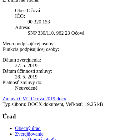
Obec Očová
IČO:
00 320 153
Adresa:
SNP 330/110, 962 23 Očová
Meno podpisujúcej osoby:
Funkcia podpisujúcej osoby:
Dátum zverejnenia:
27. 5. 2019
Dátum účinnosti zmluvy:
28. 5. 2019
Platnosť zmluvy do:
Neuvedené
Zmluva CVC Ocova 2019.docx
Typ súboru: DOCX dokument, Veľkosť: 19,25 kB
Úrad
Obecný úrad
Zverejňovanie
Úradná tabuľa