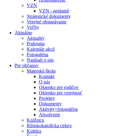
VZN
VZN - neplatné
Strategické dokumenty
Verejné obstarávanie
Voľby
Aktuálne
Aktuality
Podujatia
Kalendár akcií
Fotogaléria
Napísali o nás
Pre občanov
Materská škola
Kontakt
O nás
Okienko pre rodičov
Okienko pre verejnosť
Projekty
Dokumenty
Aktivity+fotogaléria
Absolventi
Knižnica
Rímskokatolícka cirkev
Kultúra