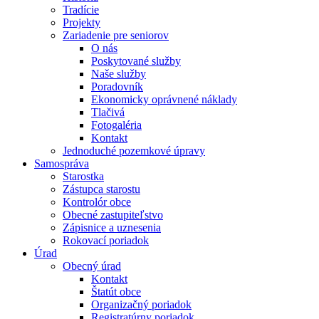
Tradície
Projekty
Zariadenie pre seniorov
O nás
Poskytované služby
Naše služby
Poradovník
Ekonomicky oprávnené náklady
Tlačivá
Fotogaléria
Kontakt
Jednoduché pozemkové úpravy
Samospráva
Starostka
Zástupca starostu
Kontrolór obce
Obecné zastupiteľstvo
Zápisnice a uznesenia
Rokovací poriadok
Úrad
Obecný úrad
Kontakt
Štatút obce
Organizačný poriadok
Registratúrny poriadok