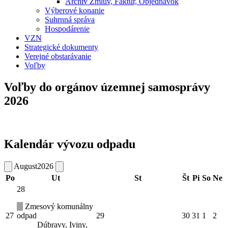
Archív Zmlúv, Faktúr, Objednávok
Výberové konanie
Suhrnná správa
Hospodárenie
VZN
Strategické dokumenty
Verejné obstarávanie
Voľby
Voľby do orgánov územnej samosprávy
2026
Kalendár vývozu odpadu
August
2026
Po
Ut
St
Št
Pi
So
Ne
28
Zmesový komunálny
27
odpad
29
30
31
1
2
Dúbravy, Iviny,