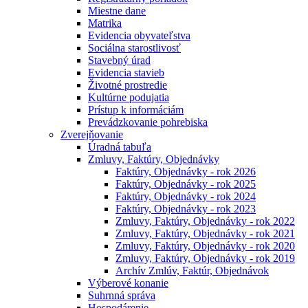
Miestne dane
Matrika
Evidencia obyvateľstva
Sociálna starostlivosť
Stavebný úrad
Evidencia stavieb
Životné prostredie
Kultúrne podujatia
Prístup k informáciám
Prevádzkovanie pohrebiska
Zverejňovanie
Úradná tabuľa
Zmluvy, Faktúry, Objednávky
Faktúry, Objednávky - rok 2026
Faktúry, Objednávky - rok 2025
Faktúry, Objednávky - rok 2024
Faktúry, Objednávky - rok 2023
Zmluvy, Faktúry, Objednávky - rok 2022
Zmluvy, Faktúry, Objednávky - rok 2021
Zmluvy, Faktúry, Objednávky - rok 2020
Zmluvy, Faktúry, Objednávky - rok 2019
Archív Zmlúv, Faktúr, Objednávok
Výberové konanie
Suhrnná správa
Hospodárenie