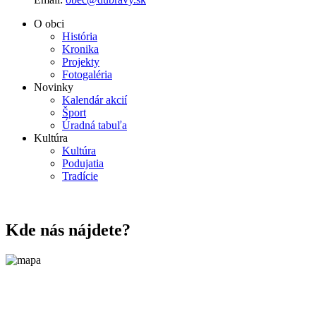
O obci
História
Kronika
Projekty
Fotogaléria
Novinky
Kalendár akcií
Šport
Úradná tabuľa
Kultúra
Kultúra
Podujatia
Tradície
Kde nás nájdete?