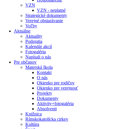
VZN
VZN - neplatné
Strategické dokumenty
Verejné obstarávanie
Voľby
Aktuálne
Aktuality
Podujatia
Kalendár akcií
Fotogaléria
Napísali o nás
Pre občanov
Materská škola
Kontakt
O nás
Okienko pre rodičov
Okienko pre verejnosť
Projekty
Dokumenty
Aktivity+fotogaléria
Absolventi
Knižnica
Rímskokatolícka cirkev
Kultúra