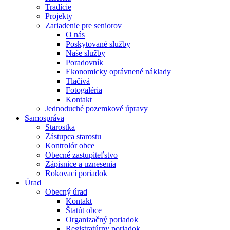
Tradície
Projekty
Zariadenie pre seniorov
O nás
Poskytované služby
Naše služby
Poradovník
Ekonomicky oprávnené náklady
Tlačivá
Fotogaléria
Kontakt
Jednoduché pozemkové úpravy
Samospráva
Starostka
Zástupca starostu
Kontrolór obce
Obecné zastupiteľstvo
Zápisnice a uznesenia
Rokovací poriadok
Úrad
Obecný úrad
Kontakt
Štatút obce
Organizačný poriadok
Registratúrny poriadok