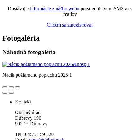
Dostávajte
informácie z nášho webu
prostredníctvom SMS a e-
mailov
Chcem sa zaregistrovať
Fotogaléria
Náhodná fotogaléria
Nácik požiarneho poplachu 2025 1
Kontakt
Obecný úrad
Dúbravy 196
962 12 Dúbravy
Tel.: 045/54 59 520
Email:
obec@dubravy.sk