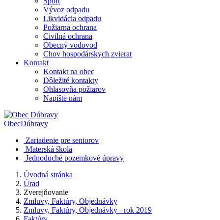
Šport
Vývoz odpadu
Likvidácia odpadu
Požiarna ochrana
Civilná ochrana
Obecný vodovod
Chov hospodárskych zvierat
Kontakt
Kontakt na obec
Dôležité kontakty
Ohlasovňa požiarov
Napíšte nám
Obec
Dúbravy
Zariadenie pre seniorov
Materská škola
Jednoduché pozemkové úpravy
Úvodná stránka
Úrad
Zverejňovanie
Zmluvy, Faktúry, Objednávky
Zmluvy, Faktúry, Objednávky - rok 2019
Faktúry