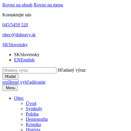
Rovno na obsah
Rovno na menu
Kontaktujte nás
045/5459 520
obec@dubravy.sk
SK
Slovensky
SK
Slovensky
EN
English
Hľadaný výraz
Hľadať
rozšírené vyhľadávanie
Menu
Obec
Úvod
Symboly
Poloha
Demografia
Kronika
História