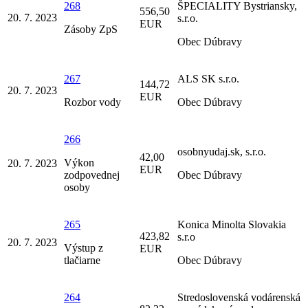
268
ŠPECIALITY Bystriansky,
556,50
20. 7. 2023
s.r.o.
EUR
Zásoby ZpS
Obec Dúbravy
267
ALS SK s.r.o.
144,72
20. 7. 2023
EUR
Rozbor vody
Obec Dúbravy
266
osobnyudaj.sk, s.r.o.
42,00
Výkon
20. 7. 2023
EUR
zodpovednej
Obec Dúbravy
osoby
265
Konica Minolta Slovakia
423,82
s.r.o
20. 7. 2023
Výstup z
EUR
tlačiarne
Obec Dúbravy
264
Stredoslovenská vodárenská