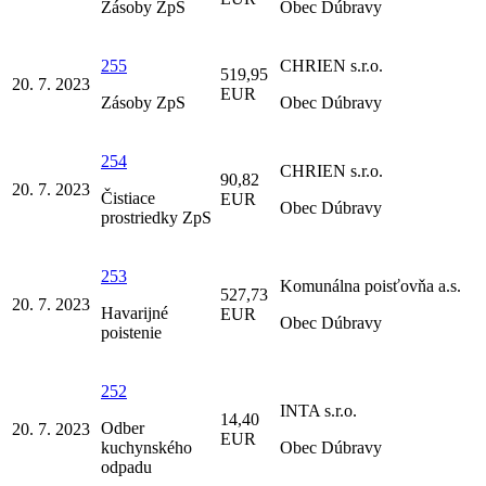
Zásoby ZpS
Obec Dúbravy
255
CHRIEN s.r.o.
519,95
20. 7. 2023
EUR
Zásoby ZpS
Obec Dúbravy
254
CHRIEN s.r.o.
90,82
20. 7. 2023
Čistiace
EUR
Obec Dúbravy
prostriedky ZpS
253
Komunálna poisťovňa a.s.
527,73
20. 7. 2023
Havarijné
EUR
Obec Dúbravy
poistenie
252
INTA s.r.o.
14,40
Odber
20. 7. 2023
EUR
kuchynského
Obec Dúbravy
odpadu