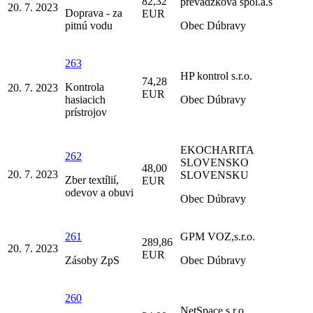
82,32
prevádzková spol.a.s
20. 7. 2023
Doprava - za
EUR
pitnú vodu
Obec Dúbravy
263
HP kontrol s.r.o.
74,28
Kontrola
20. 7. 2023
EUR
hasiacich
Obec Dúbravy
prístrojov
EKOCHARITA
262
SLOVENSKO
48,00
20. 7. 2023
SLOVENSKU
Zber textílií,
EUR
odevov a obuvi
Obec Dúbravy
261
GPM VOZ,s.r.o.
289,86
20. 7. 2023
EUR
Zásoby ZpS
Obec Dúbravy
260
NetSpace s.r.o.