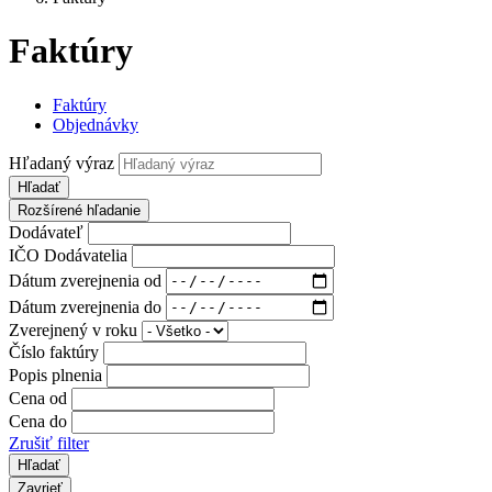
Faktúry
Faktúry
Objednávky
Hľadaný výraz
Hľadať
Rozšírené hľadanie
Dodávateľ
IČO Dodávatelia
Dátum zverejnenia od
Dátum zverejnenia do
Zverejnený v roku
Číslo faktúry
Popis plnenia
Cena od
Cena do
Zrušiť filter
Zavrieť