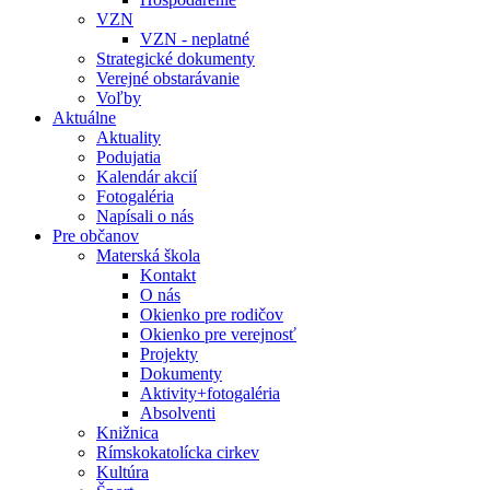
VZN
VZN - neplatné
Strategické dokumenty
Verejné obstarávanie
Voľby
Aktuálne
Aktuality
Podujatia
Kalendár akcií
Fotogaléria
Napísali o nás
Pre občanov
Materská škola
Kontakt
O nás
Okienko pre rodičov
Okienko pre verejnosť
Projekty
Dokumenty
Aktivity+fotogaléria
Absolventi
Knižnica
Rímskokatolícka cirkev
Kultúra