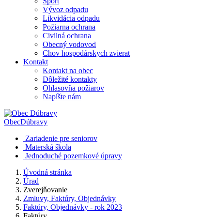
Šport
Vývoz odpadu
Likvidácia odpadu
Požiarna ochrana
Civilná ochrana
Obecný vodovod
Chov hospodárskych zvierat
Kontakt
Kontakt na obec
Dôležité kontakty
Ohlasovňa požiarov
Napíšte nám
Obec
Dúbravy
Zariadenie pre seniorov
Materská škola
Jednoduché pozemkové úpravy
Úvodná stránka
Úrad
Zverejňovanie
Zmluvy, Faktúry, Objednávky
Faktúry, Objednávky - rok 2023
Faktúry