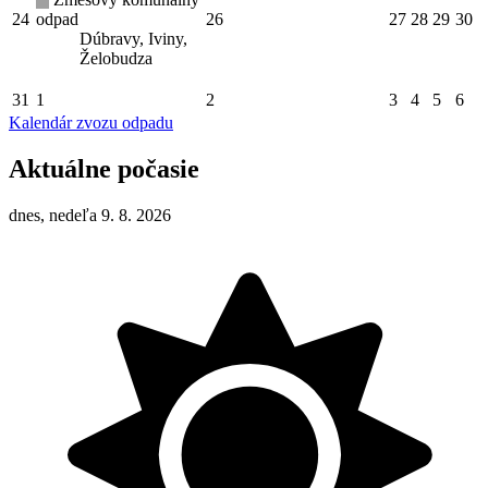
24
odpad
26
27
28
29
30
Dúbravy, Iviny,
Želobudza
31
1
2
3
4
5
6
Kalendár zvozu odpadu
Aktuálne počasie
dnes, nedeľa 9. 8. 2026