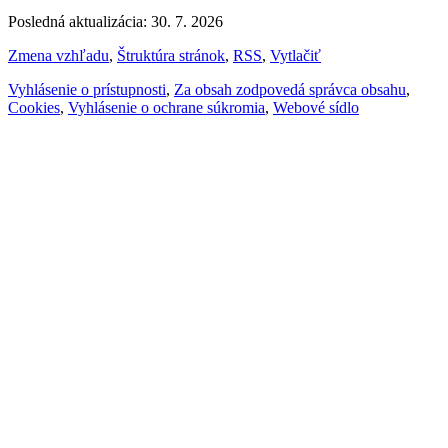
Posledná aktualizácia: 30. 7. 2026
Zmena vzhľadu
,
Štruktúra stránok
,
RSS
,
Vytlačiť
Vyhlásenie o prístupnosti
,
Za obsah zodpovedá správca obsahu
,
Cookies
,
Vyhlásenie o ochrane súkromia
,
Webové sídlo