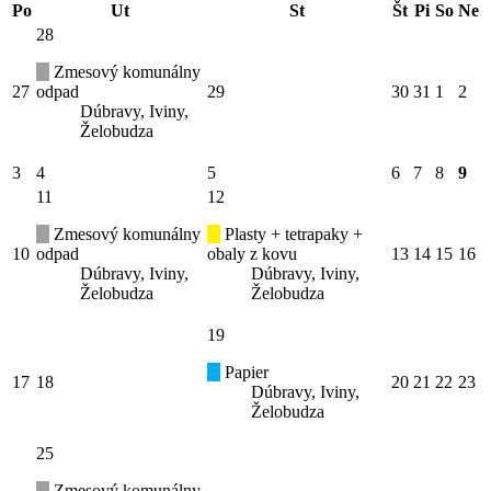
Po
Ut
St
Št
Pi
So
Ne
28
Zmesový komunálny
27
odpad
29
30
31
1
2
Dúbravy, Iviny,
Želobudza
3
4
5
6
7
8
9
11
12
Zmesový komunálny
Plasty + tetrapaky +
10
odpad
obaly z kovu
13
14
15
16
Dúbravy, Iviny,
Dúbravy, Iviny,
Želobudza
Želobudza
19
Papier
17
18
20
21
22
23
Dúbravy, Iviny,
Želobudza
25
Zmesový komunálny