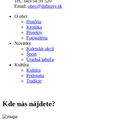
Tel.: 045/54 59 520
Email:
obec@dubravy.sk
O obci
História
Kronika
Projekty
Fotogaléria
Novinky
Kalendár akcií
Šport
Úradná tabuľa
Kultúra
Kultúra
Podujatia
Tradície
Kde nás nájdete?