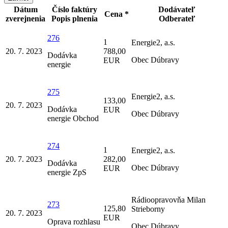
Dátum
Číslo faktúry
Dodávateľ
Cena *
zverejnenia
Popis plnenia
Odberateľ
276
1
Energie2, a.s.
20. 7. 2023
788,00
Dodávka
Obec Dúbravy
EUR
energie
275
Energie2, a.s.
133,00
20. 7. 2023
Dodávka
EUR
Obec Dúbravy
energie Obchod
274
1
Energie2, a.s.
20. 7. 2023
282,00
Dodávka
Obec Dúbravy
EUR
energie ZpS
Rádioopravovňa Milan
273
125,80
Strieborny
20. 7. 2023
EUR
Oprava rozhlasu
Obec Dúbravy