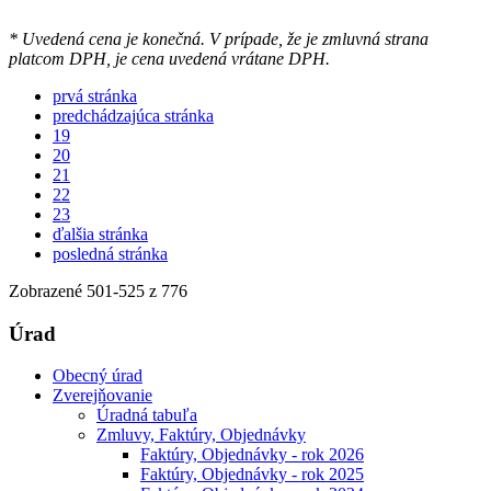
* Uvedená cena je konečná. V prípade, že je zmluvná strana
platcom DPH, je cena uvedená vrátane DPH.
prvá stránka
predchádzajúca stránka
19
20
21
22
23
ďalšia stránka
posledná stránka
Zobrazené
501
-
525
z 776
Úrad
Obecný úrad
Zverejňovanie
Úradná tabuľa
Zmluvy, Faktúry, Objednávky
Faktúry, Objednávky - rok 2026
Faktúry, Objednávky - rok 2025