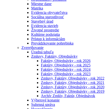
Miestne dane
Matrika
Evidencia obyvateľstva
Sociálna starostlivosť
Stavebný úrad
Evidencia stavieb
Životné prostredie
Kultúrne podujatia
Prístup k informáciám
Prevádzkovanie pohrebiska
Zverejňovanie
Úradná tabuľa
Zmluvy, Faktúry, Objednávky
Faktúry, Objednávky - rok 2026
Faktúry, Objednávky - rok 2025
Faktúry, Objednávky - rok 2024
Faktúry, Objednávky - rok 2023
Zmluvy, Faktúry, Objednávky - rok 2022
Zmluvy, Faktúry, Objednávky - rok 2021
Zmluvy, Faktúry, Objednávky - rok 2020
Zmluvy, Faktúry, Objednávky - rok 2019
Archív Zmlúv, Faktúr, Objednávok
Výberové konanie
Suhrnná správa
Hospodárenie