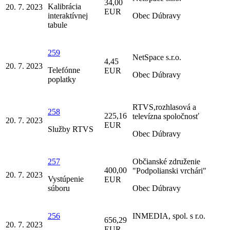
34,00
Kalibrácia
20. 7. 2023
EUR
interaktívnej
Obec Dúbravy
tabule
259
NetSpace s.r.o.
4,45
20. 7. 2023
Telefónne
EUR
Obec Dúbravy
poplatky
RTVS,rozhlasová a
258
225,16
televízna spoločnosť
20. 7. 2023
EUR
Služby RTVS
Obec Dúbravy
257
Občianské združenie
400,00
"Podpolianski vrchári"
20. 7. 2023
Vystúpenie
EUR
súboru
Obec Dúbravy
256
INMEDIA, spol. s r.o.
656,29
20. 7. 2023
EUR