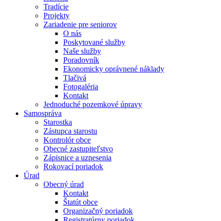
Tradície
Projekty
Zariadenie pre seniorov
O nás
Poskytované služby
Naše služby
Poradovník
Ekonomicky oprávnené náklady
Tlačivá
Fotogaléria
Kontakt
Jednoduché pozemkové úpravy
Samospráva
Starostka
Zástupca starostu
Kontrolór obce
Obecné zastupiteľstvo
Zápisnice a uznesenia
Rokovací poriadok
Úrad
Obecný úrad
Kontakt
Štatút obce
Organizačný poriadok
Registratúrny poriadok