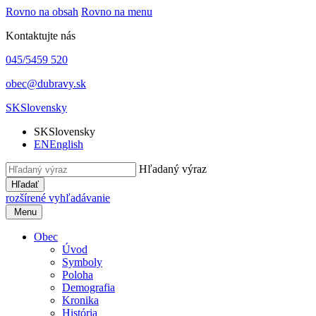
Rovno na obsah
Rovno na menu
Kontaktujte nás
045/5459 520
obec@dubravy.sk
SK
Slovensky
SK
Slovensky
EN
English
Hľadaný výraz
Hľadať
rozšírené vyhľadávanie
Menu
Obec
Úvod
Symboly
Poloha
Demografia
Kronika
História