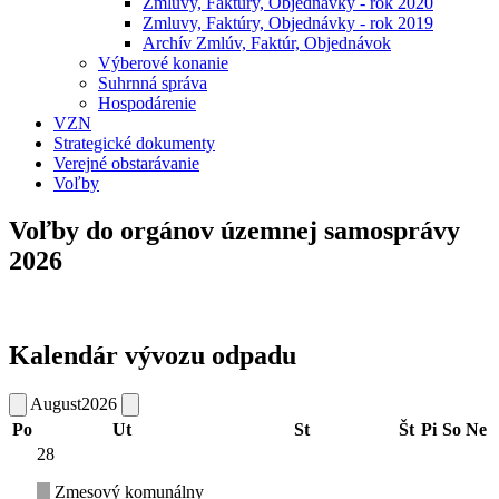
Zmluvy, Faktúry, Objednávky - rok 2020
Zmluvy, Faktúry, Objednávky - rok 2019
Archív Zmlúv, Faktúr, Objednávok
Výberové konanie
Suhrnná správa
Hospodárenie
VZN
Strategické dokumenty
Verejné obstarávanie
Voľby
Voľby do orgánov územnej samosprávy
2026
Kalendár vývozu odpadu
August
2026
Po
Ut
St
Št
Pi
So
Ne
28
Zmesový komunálny