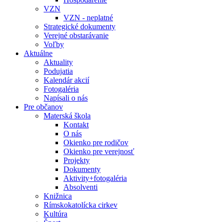
VZN
VZN - neplatné
Strategické dokumenty
Verejné obstarávanie
Voľby
Aktuálne
Aktuality
Podujatia
Kalendár akcií
Fotogaléria
Napísali o nás
Pre občanov
Materská škola
Kontakt
O nás
Okienko pre rodičov
Okienko pre verejnosť
Projekty
Dokumenty
Aktivity+fotogaléria
Absolventi
Knižnica
Rímskokatolícka cirkev
Kultúra