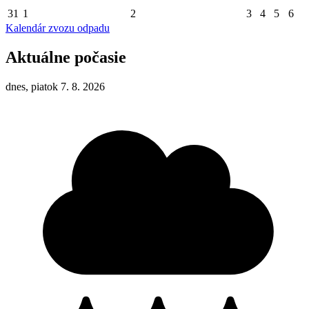
31
1
2
3
4
5
6
Kalendár zvozu odpadu
Aktuálne počasie
dnes, piatok 7. 8. 2026