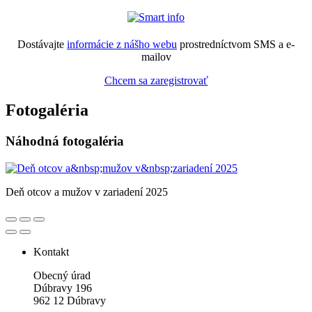
Dostávajte
informácie z nášho webu
prostredníctvom SMS a e-
mailov
Chcem sa zaregistrovať
Fotogaléria
Náhodná fotogaléria
Deň otcov a mužov v zariadení 2025
Kontakt
Obecný úrad
Dúbravy 196
962 12 Dúbravy