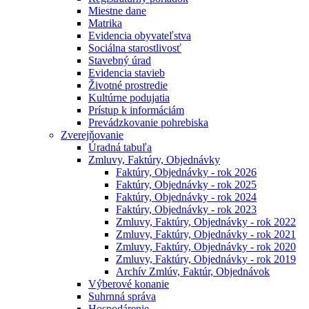
Miestne dane
Matrika
Evidencia obyvateľstva
Sociálna starostlivosť
Stavebný úrad
Evidencia stavieb
Životné prostredie
Kultúrne podujatia
Prístup k informáciám
Prevádzkovanie pohrebiska
Zverejňovanie
Úradná tabuľa
Zmluvy, Faktúry, Objednávky
Faktúry, Objednávky - rok 2026
Faktúry, Objednávky - rok 2025
Faktúry, Objednávky - rok 2024
Faktúry, Objednávky - rok 2023
Zmluvy, Faktúry, Objednávky - rok 2022
Zmluvy, Faktúry, Objednávky - rok 2021
Zmluvy, Faktúry, Objednávky - rok 2020
Zmluvy, Faktúry, Objednávky - rok 2019
Archív Zmlúv, Faktúr, Objednávok
Výberové konanie
Suhrnná správa
Hospodárenie