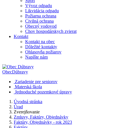
Šport
Vývoz odpadu
Likvidácia odpadu
Požiarna ochrana
Civilná ochrana
Obecný vodovod
Chov hospodárskych zvierat
Kontakt
Kontakt na obec
Dôležité kontakty
Ohlasovňa požiarov
Napíšte nám
Obec
Dúbravy
Zariadenie pre seniorov
Materská škola
Jednoduché pozemkové úpravy
Úvodná stránka
Úrad
Zverejňovanie
Zmluvy, Faktúry, Objednávky
Faktúry, Objednávky - rok 2023
Faktúry