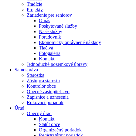
Tradície
Projekty
Zariadenie pre seniorov
O nás
Poskytované služby
Naše služby
Poradovník
Ekonomicky oprávnené náklady
Tlačivá
Fotogaléria
Kontakt
Jednoduché pozemkové úpravy
Samospráva
Starostka
Zástupca starostu
Kontrolór obce
Obecné zastupiteľstvo
Zápisnice a uznesenia
Rokovací poriadok
Úrad
Obecný úrad
Kontakt
Štatút obce
Organizačný poriadok
Registratúrny poriadok