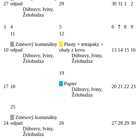
27
odpad
29
30
31
1
2
Dúbravy, Iviny,
Želobudza
3
4
5
6
7
8
9
11
12
Zmesový komunálny
Plasty + tetrapaky +
10
odpad
obaly z kovu
13
14
15
16
Dúbravy, Iviny,
Dúbravy, Iviny,
Želobudza
Želobudza
19
Papier
17
18
20
21
22
23
Dúbravy, Iviny,
Želobudza
25
Zmesový komunálny
24
odpad
26
27
28
29
30
Dúbravy, Iviny,
Želobudza