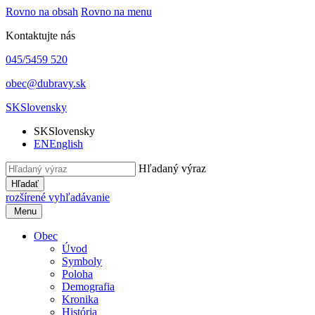
Rovno na obsah
Rovno na menu
Kontaktujte nás
045/5459 520
obec@dubravy.sk
SK
Slovensky
SK
Slovensky
EN
English
Hľadaný výraz
Hľadať
rozšírené vyhľadávanie
Menu
Obec
Úvod
Symboly
Poloha
Demografia
Kronika
História