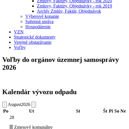
Zmluvy, Faktúry, Objednávky - rok 2020
Zmluvy, Faktúry, Objednávky - rok 2019
Archív Zmlúv, Faktúr, Objednávok
Výberové konanie
Suhrnná správa
Hospodárenie
VZN
Strategické dokumenty
Verejné obstarávanie
Voľby
Voľby do orgánov územnej samosprávy
2026
Kalendár vývozu odpadu
August
2026
Po
Ut
St
Št
Pi
So
Ne
28
Zmesový komunálny