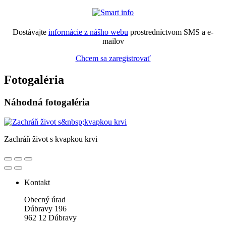
Dostávajte
informácie z nášho webu
prostredníctvom SMS a e-
mailov
Chcem sa zaregistrovať
Fotogaléria
Náhodná fotogaléria
Zachráň život s kvapkou krvi
Kontakt
Obecný úrad
Dúbravy 196
962 12 Dúbravy