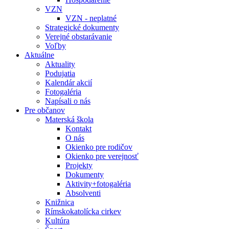
VZN
VZN - neplatné
Strategické dokumenty
Verejné obstarávanie
Voľby
Aktuálne
Aktuality
Podujatia
Kalendár akcií
Fotogaléria
Napísali o nás
Pre občanov
Materská škola
Kontakt
O nás
Okienko pre rodičov
Okienko pre verejnosť
Projekty
Dokumenty
Aktivity+fotogaléria
Absolventi
Knižnica
Rímskokatolícka cirkev
Kultúra