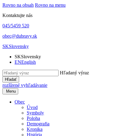
Rovno na obsah
Rovno na menu
Kontaktujte nás
045/5459 520
obec@dubravy.sk
SK
Slovensky
SK
Slovensky
EN
English
Hľadaný výraz
Hľadať
rozšírené vyhľadávanie
Menu
Obec
Úvod
Symboly
Poloha
Demografia
Kronika
História