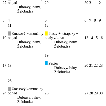
27
odpad
29
30
31
1
2
Dúbravy, Iviny,
Želobudza
3
4
5
6
7
8
9
11
12
Zmesový komunálny
Plasty + tetrapaky +
10
odpad
obaly z kovu
13
14
15
16
Dúbravy, Iviny,
Dúbravy, Iviny,
Želobudza
Želobudza
19
Papier
17
18
20
21
22
23
Dúbravy, Iviny,
Želobudza
25
Zmesový komunálny
24
odpad
26
27
28
29
30
Dúbravy, Iviny,
Želobudza