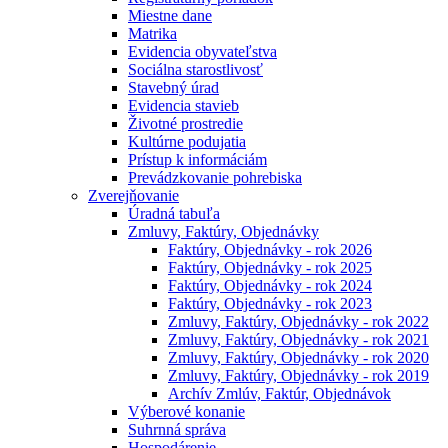
Miestne dane
Matrika
Evidencia obyvateľstva
Sociálna starostlivosť
Stavebný úrad
Evidencia stavieb
Životné prostredie
Kultúrne podujatia
Prístup k informáciám
Prevádzkovanie pohrebiska
Zverejňovanie
Úradná tabuľa
Zmluvy, Faktúry, Objednávky
Faktúry, Objednávky - rok 2026
Faktúry, Objednávky - rok 2025
Faktúry, Objednávky - rok 2024
Faktúry, Objednávky - rok 2023
Zmluvy, Faktúry, Objednávky - rok 2022
Zmluvy, Faktúry, Objednávky - rok 2021
Zmluvy, Faktúry, Objednávky - rok 2020
Zmluvy, Faktúry, Objednávky - rok 2019
Archív Zmlúv, Faktúr, Objednávok
Výberové konanie
Suhrnná správa
Hospodárenie