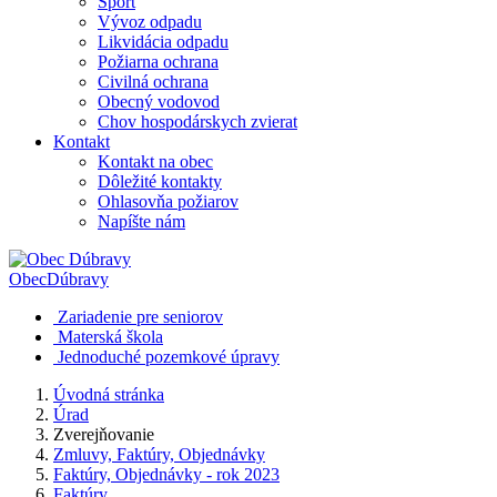
Šport
Vývoz odpadu
Likvidácia odpadu
Požiarna ochrana
Civilná ochrana
Obecný vodovod
Chov hospodárskych zvierat
Kontakt
Kontakt na obec
Dôležité kontakty
Ohlasovňa požiarov
Napíšte nám
Obec
Dúbravy
Zariadenie pre seniorov
Materská škola
Jednoduché pozemkové úpravy
Úvodná stránka
Úrad
Zverejňovanie
Zmluvy, Faktúry, Objednávky
Faktúry, Objednávky - rok 2023
Faktúry