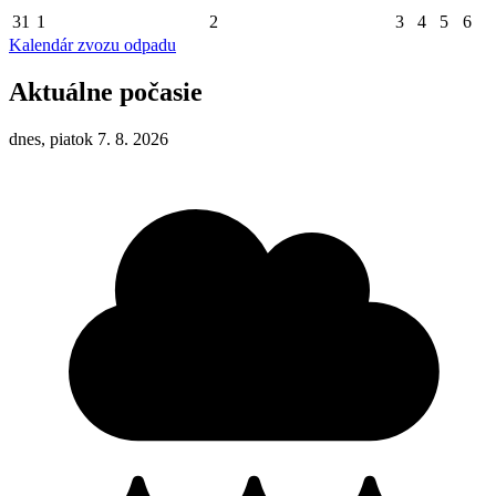
31
1
2
3
4
5
6
Kalendár zvozu odpadu
Aktuálne počasie
dnes, piatok 7. 8. 2026