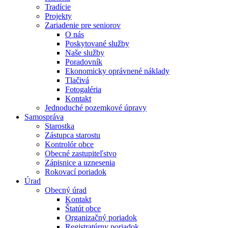
Tradície
Projekty
Zariadenie pre seniorov
O nás
Poskytované služby
Naše služby
Poradovník
Ekonomicky oprávnené náklady
Tlačivá
Fotogaléria
Kontakt
Jednoduché pozemkové úpravy
Samospráva
Starostka
Zástupca starostu
Kontrolór obce
Obecné zastupiteľstvo
Zápisnice a uznesenia
Rokovací poriadok
Úrad
Obecný úrad
Kontakt
Štatút obce
Organizačný poriadok
Registratúrny poriadok