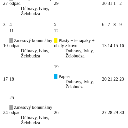
27
odpad
29
30
31
1
2
Dúbravy, Iviny,
Želobudza
3
4
5
6
7
8
9
11
12
Zmesový komunálny
Plasty + tetrapaky +
10
odpad
obaly z kovu
13
14
15
16
Dúbravy, Iviny,
Dúbravy, Iviny,
Želobudza
Želobudza
19
Papier
17
18
20
21
22
23
Dúbravy, Iviny,
Želobudza
25
Zmesový komunálny
24
odpad
26
27
28
29
30
Dúbravy, Iviny,
Želobudza