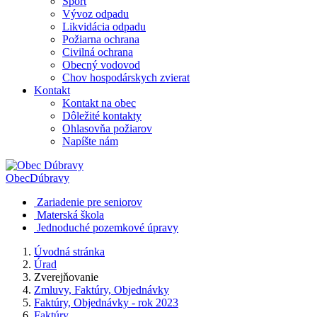
Šport
Vývoz odpadu
Likvidácia odpadu
Požiarna ochrana
Civilná ochrana
Obecný vodovod
Chov hospodárskych zvierat
Kontakt
Kontakt na obec
Dôležité kontakty
Ohlasovňa požiarov
Napíšte nám
Obec
Dúbravy
Zariadenie pre seniorov
Materská škola
Jednoduché pozemkové úpravy
Úvodná stránka
Úrad
Zverejňovanie
Zmluvy, Faktúry, Objednávky
Faktúry, Objednávky - rok 2023
Faktúry