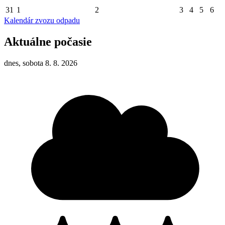
31
1
2
3
4
5
6
Kalendár zvozu odpadu
Aktuálne počasie
dnes, sobota 8. 8. 2026