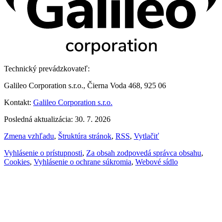
Technický prevádzkovateľ:
Galileo Corporation s.r.o., Čierna Voda 468, 925 06
Kontakt:
Galileo Corporation s.r.o.
Posledná aktualizácia: 30. 7. 2026
Zmena vzhľadu
,
Štruktúra stránok
,
RSS
,
Vytlačiť
Vyhlásenie o prístupnosti
,
Za obsah zodpovedá správca obsahu
,
Cookies
,
Vyhlásenie o ochrane súkromia
,
Webové sídlo