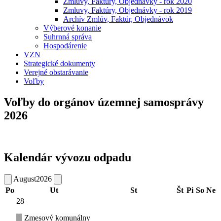
Zmluvy, Faktúry, Objednávky - rok 2020
Zmluvy, Faktúry, Objednávky - rok 2019
Archív Zmlúv, Faktúr, Objednávok
Výberové konanie
Suhrnná správa
Hospodárenie
VZN
Strategické dokumenty
Verejné obstarávanie
Voľby
Voľby do orgánov územnej samosprávy
2026
Kalendár vývozu odpadu
August
2026
Po
Ut
St
Št
Pi
So
Ne
28
Zmesový komunálny