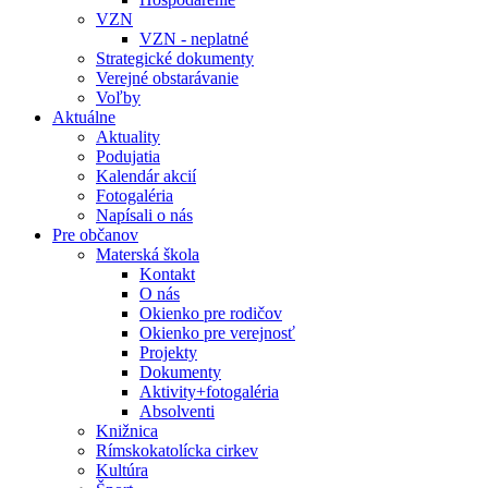
VZN
VZN - neplatné
Strategické dokumenty
Verejné obstarávanie
Voľby
Aktuálne
Aktuality
Podujatia
Kalendár akcií
Fotogaléria
Napísali o nás
Pre občanov
Materská škola
Kontakt
O nás
Okienko pre rodičov
Okienko pre verejnosť
Projekty
Dokumenty
Aktivity+fotogaléria
Absolventi
Knižnica
Rímskokatolícka cirkev
Kultúra