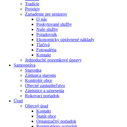
Tradície
Projekty
Zariadenie pre seniorov
O nás
Poskytované služby
Naše služby
Poradovník
Ekonomicky oprávnené náklady
Tlačivá
Fotogaléria
Kontakt
Jednoduché pozemkové úpravy
Samospráva
Starostka
Zástupca starostu
Kontrolór obce
Obecné zastupiteľstvo
Zápisnice a uznesenia
Rokovací poriadok
Úrad
Obecný úrad
Kontakt
Štatút obce
Organizačný poriadok
Registratúrny poriadok