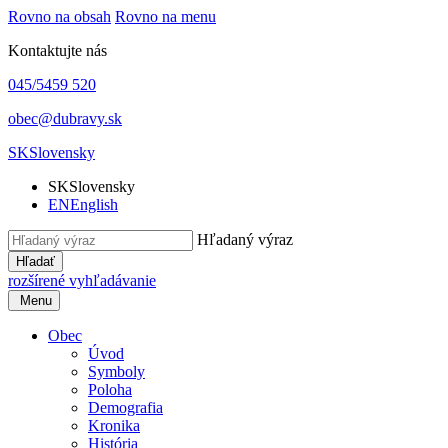
Rovno na obsah
Rovno na menu
Kontaktujte nás
045/5459 520
obec@dubravy.sk
SK
Slovensky
SK
Slovensky
EN
English
Hľadaný výraz
Hľadať
rozšírené vyhľadávanie
Menu
Obec
Úvod
Symboly
Poloha
Demografia
Kronika
História