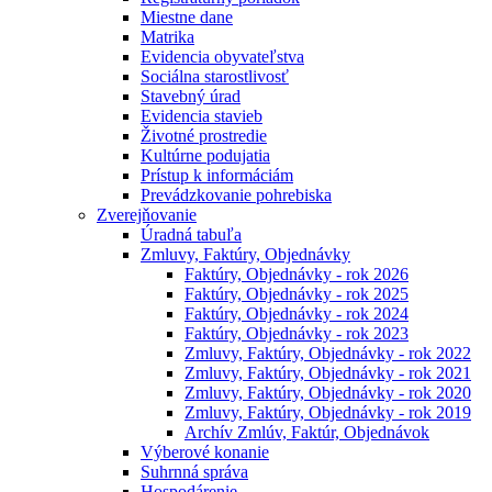
Miestne dane
Matrika
Evidencia obyvateľstva
Sociálna starostlivosť
Stavebný úrad
Evidencia stavieb
Životné prostredie
Kultúrne podujatia
Prístup k informáciám
Prevádzkovanie pohrebiska
Zverejňovanie
Úradná tabuľa
Zmluvy, Faktúry, Objednávky
Faktúry, Objednávky - rok 2026
Faktúry, Objednávky - rok 2025
Faktúry, Objednávky - rok 2024
Faktúry, Objednávky - rok 2023
Zmluvy, Faktúry, Objednávky - rok 2022
Zmluvy, Faktúry, Objednávky - rok 2021
Zmluvy, Faktúry, Objednávky - rok 2020
Zmluvy, Faktúry, Objednávky - rok 2019
Archív Zmlúv, Faktúr, Objednávok
Výberové konanie
Suhrnná správa
Hospodárenie