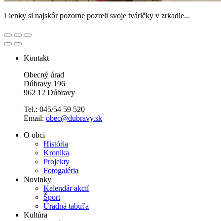
Lienky si najskôr pozorne pozreli svoje tváričky v zrkadle...
Kontakt
Obecný úrad
Dúbravy 196
962 12 Dúbravy
Tel.: 045/54 59 520
Email:
obec@dubravy.sk
O obci
História
Kronika
Projekty
Fotogaléria
Novinky
Kalendár akcií
Šport
Úradná tabuľa
Kultúra