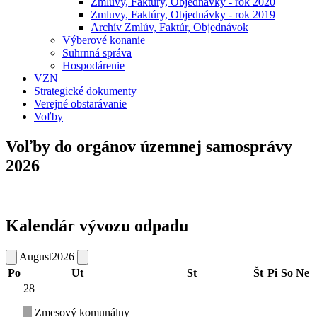
Zmluvy, Faktúry, Objednávky - rok 2020
Zmluvy, Faktúry, Objednávky - rok 2019
Archív Zmlúv, Faktúr, Objednávok
Výberové konanie
Suhrnná správa
Hospodárenie
VZN
Strategické dokumenty
Verejné obstarávanie
Voľby
Voľby do orgánov územnej samosprávy
2026
Kalendár vývozu odpadu
August
2026
Po
Ut
St
Št
Pi
So
Ne
28
Zmesový komunálny