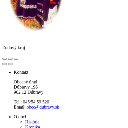
Ľudový kroj
Kontakt
Obecný úrad
Dúbravy 196
962 12 Dúbravy
Tel.: 045/54 59 520
Email:
obec@dubravy.sk
O obci
História
Kronika