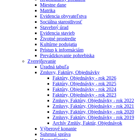
Miestne dane
Matrika
Evidencia obyvateľstva
Sociálna starostlivosť
Stavebný úrad
Evidencia stavieb
Životné prostredie
Kultúrne podujatia
Prístup k informáciám
Prevádzkovanie pohrebiska
Zverejňovanie
Úradná tabuľa
Zmluvy, Faktúry, Objednávky
Faktúry, Objednávky - rok 2026
Faktúry, Objednávky - rok 2025
Faktúry, Objednávky - rok 2024
Faktúry, Objednávky - rok 2023
Zmluvy, Faktúry, Objednávky - rok 2022
Zmluvy, Faktúry, Objednávky - rok 2021
Zmluvy, Faktúry, Objednávky - rok 2020
Zmluvy, Faktúry, Objednávky - rok 2019
Archív Zmlúv, Faktúr, Objednávok
Výberové konanie
Suhrnná správa
Hospodárenie