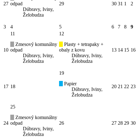
27
odpad
29
30
31
1
2
Dúbravy, Iviny,
Želobudza
3
4
5
6
7
8
9
11
12
Zmesový komunálny
Plasty + tetrapaky +
10
odpad
obaly z kovu
13
14
15
16
Dúbravy, Iviny,
Dúbravy, Iviny,
Želobudza
Želobudza
19
Papier
17
18
20
21
22
23
Dúbravy, Iviny,
Želobudza
25
Zmesový komunálny
24
odpad
26
27
28
29
30
Dúbravy, Iviny,
Želobudza