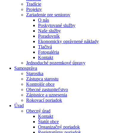
Tradície
Projekty
Zariadenie pre seniorov
O nás
Poskytované služby
Naše služby
Poradovník
Ekonomicky oprávnené náklady
Tlačivá
Fotogaléria
Kontakt
Jednoduché pozemkové úpravy
Samospráva
Starostka
Zástupca starostu
Kontrolór obce
Obecné zastupiteľstvo
Zápisnice a uznesenia
Rokovací poriadok
Úrad
Obecný úrad
Kontakt
Štatút obce
Organizačný poriadok
Registratúrny poriadok