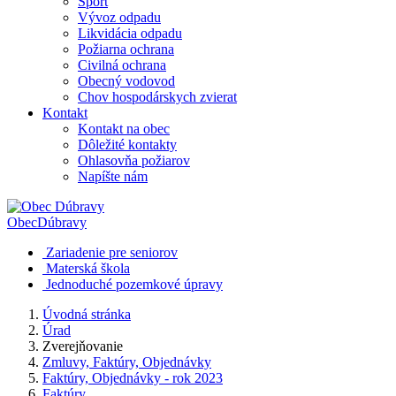
Šport
Vývoz odpadu
Likvidácia odpadu
Požiarna ochrana
Civilná ochrana
Obecný vodovod
Chov hospodárskych zvierat
Kontakt
Kontakt na obec
Dôležité kontakty
Ohlasovňa požiarov
Napíšte nám
Obec
Dúbravy
Zariadenie pre seniorov
Materská škola
Jednoduché pozemkové úpravy
Úvodná stránka
Úrad
Zverejňovanie
Zmluvy, Faktúry, Objednávky
Faktúry, Objednávky - rok 2023
Faktúry