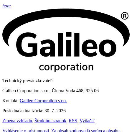
hore
Technický prevádzkovateľ:
Galileo Corporation s.r.o., Čierna Voda 468, 925 06
Kontakt:
Galileo Corporation s.r.o.
Posledná aktualizácia: 30. 7. 2026
Zmena vzhľadu
,
Štruktúra stránok
,
RSS
,
Vytlačiť
Vyhlásenie o prístupnosti
,
Za obsah zodpovedá správca obsahu
,