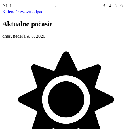
31
1
2
3
4
5
6
Kalendár zvozu odpadu
Aktuálne počasie
dnes, nedeľa 9. 8. 2026