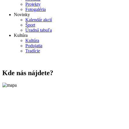
Projekty
Fotogaléria
Novinky
Kalendár akcií
Šport
Úradná tabuľa
Kultúra
Kultúra
Podujatia
Tradície
Kde nás nájdete?