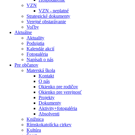
VZN
VZN - neplatné
Strategické dokumenty
Verejné obstarávanie
Voľby
Aktuálne
Aktuality
Podujatia
Kalendár akcií
Fotogaléria
Napísali o nás
Pre občanov
Materská škola
Kontakt
O nás
Okienko pre rodičov
Okienko pre verejnosť
Projekty
Dokumenty
Aktivity+fotogaléria
Absolventi
Knižnica
Rímskokatolícka cirkev
Kultúra