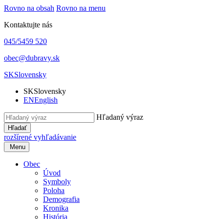
Rovno na obsah
Rovno na menu
Kontaktujte nás
045/5459 520
obec@dubravy.sk
SK
Slovensky
SK
Slovensky
EN
English
Hľadaný výraz
Hľadať
rozšírené vyhľadávanie
Menu
Obec
Úvod
Symboly
Poloha
Demografia
Kronika
História