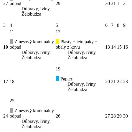
27
odpad
29
30
31
1
2
Dúbravy, Iviny,
Želobudza
3
4
5
6
7
8
9
11
12
Zmesový komunálny
Plasty + tetrapaky +
10
odpad
obaly z kovu
13
14
15
16
Dúbravy, Iviny,
Dúbravy, Iviny,
Želobudza
Želobudza
19
Papier
17
18
20
21
22
23
Dúbravy, Iviny,
Želobudza
25
Zmesový komunálny
24
odpad
26
27
28
29
30
Dúbravy, Iviny,
Želobudza