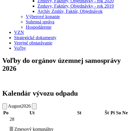
Zmluvy, Faktúry, Objednávky - rok 2020
Zmluvy, Faktúry, Objednávky - rok 2019
Archív Zmlúv, Faktúr, Objednávok
Výberové konanie
Suhrnná správa
Hospodárenie
VZN
Strategické dokumenty
Verejné obstarávanie
Voľby
Voľby do orgánov územnej samosprávy
2026
Kalendár vývozu odpadu
August
2026
Po
Ut
St
Št
Pi
So
Ne
28
Zmesový komunálny