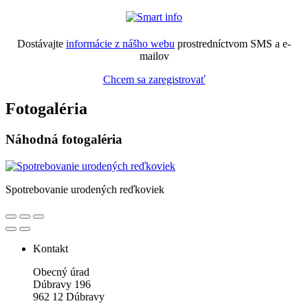
Dostávajte
informácie z nášho webu
prostredníctvom SMS a e-
mailov
Chcem sa zaregistrovať
Fotogaléria
Náhodná fotogaléria
Spotrebovanie urodených reďkoviek
Kontakt
Obecný úrad
Dúbravy 196
962 12 Dúbravy