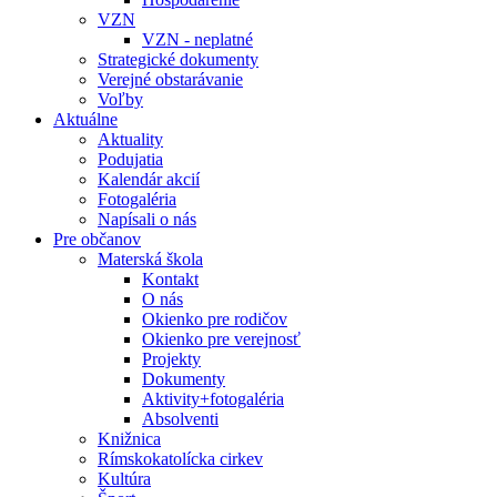
VZN
VZN - neplatné
Strategické dokumenty
Verejné obstarávanie
Voľby
Aktuálne
Aktuality
Podujatia
Kalendár akcií
Fotogaléria
Napísali o nás
Pre občanov
Materská škola
Kontakt
O nás
Okienko pre rodičov
Okienko pre verejnosť
Projekty
Dokumenty
Aktivity+fotogaléria
Absolventi
Knižnica
Rímskokatolícka cirkev
Kultúra