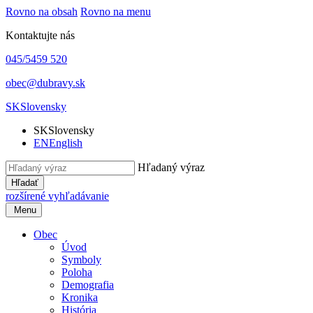
Rovno na obsah
Rovno na menu
Kontaktujte nás
045/5459 520
obec@dubravy.sk
SK
Slovensky
SK
Slovensky
EN
English
Hľadaný výraz
Hľadať
rozšírené vyhľadávanie
Menu
Obec
Úvod
Symboly
Poloha
Demografia
Kronika
História