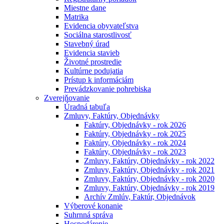
Miestne dane
Matrika
Evidencia obyvateľstva
Sociálna starostlivosť
Stavebný úrad
Evidencia stavieb
Životné prostredie
Kultúrne podujatia
Prístup k informáciám
Prevádzkovanie pohrebiska
Zverejňovanie
Úradná tabuľa
Zmluvy, Faktúry, Objednávky
Faktúry, Objednávky - rok 2026
Faktúry, Objednávky - rok 2025
Faktúry, Objednávky - rok 2024
Faktúry, Objednávky - rok 2023
Zmluvy, Faktúry, Objednávky - rok 2022
Zmluvy, Faktúry, Objednávky - rok 2021
Zmluvy, Faktúry, Objednávky - rok 2020
Zmluvy, Faktúry, Objednávky - rok 2019
Archív Zmlúv, Faktúr, Objednávok
Výberové konanie
Suhrnná správa
Hospodárenie