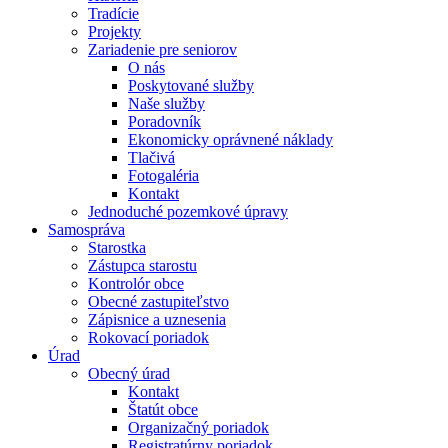
Tradície
Projekty
Zariadenie pre seniorov
O nás
Poskytované služby
Naše služby
Poradovník
Ekonomicky oprávnené náklady
Tlačivá
Fotogaléria
Kontakt
Jednoduché pozemkové úpravy
Samospráva
Starostka
Zástupca starostu
Kontrolór obce
Obecné zastupiteľstvo
Zápisnice a uznesenia
Rokovací poriadok
Úrad
Obecný úrad
Kontakt
Štatút obce
Organizačný poriadok
Registratúrny poriadok