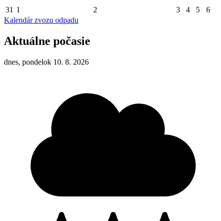
31
1
2
3
4
5
6
Kalendár zvozu odpadu
Aktuálne počasie
dnes, pondelok 10. 8. 2026