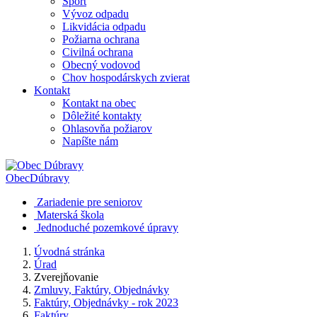
Šport
Vývoz odpadu
Likvidácia odpadu
Požiarna ochrana
Civilná ochrana
Obecný vodovod
Chov hospodárskych zvierat
Kontakt
Kontakt na obec
Dôležité kontakty
Ohlasovňa požiarov
Napíšte nám
Obec
Dúbravy
Zariadenie pre seniorov
Materská škola
Jednoduché pozemkové úpravy
Úvodná stránka
Úrad
Zverejňovanie
Zmluvy, Faktúry, Objednávky
Faktúry, Objednávky - rok 2023
Faktúry