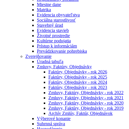
Miestne dane
Matrika
Evidencia obyvateľstva
Sociálna starostlivosť
Stavebný úrad
Evidencia stavieb
Životné prostredie
Kultúrne podujatia
Prístup k informáciám
Prevádzkovanie pohrebiska
Zverejňovanie
Úradná tabuľa
Zmluvy, Faktúry, Objednávky
Faktúry, Objednávky - rok 2026
Faktúry, Objednávky - rok 2025
Faktúry, Objednávky - rok 2024
Faktúry, Objednávky - rok 2023
Zmluvy, Faktúry, Objednávky - rok 2022
Zmluvy, Faktúry, Objednávky - rok 2021
Zmluvy, Faktúry, Objednávky - rok 2020
Zmluvy, Faktúry, Objednávky - rok 2019
Archív Zmlúv, Faktúr, Objednávok
Výberové konanie
Suhrnná správa
Hospodárenie