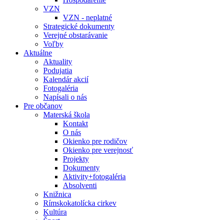
VZN
VZN - neplatné
Strategické dokumenty
Verejné obstarávanie
Voľby
Aktuálne
Aktuality
Podujatia
Kalendár akcií
Fotogaléria
Napísali o nás
Pre občanov
Materská škola
Kontakt
O nás
Okienko pre rodičov
Okienko pre verejnosť
Projekty
Dokumenty
Aktivity+fotogaléria
Absolventi
Knižnica
Rímskokatolícka cirkev
Kultúra