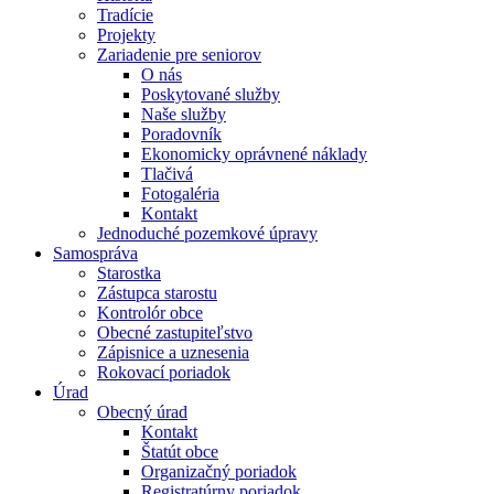
Tradície
Projekty
Zariadenie pre seniorov
O nás
Poskytované služby
Naše služby
Poradovník
Ekonomicky oprávnené náklady
Tlačivá
Fotogaléria
Kontakt
Jednoduché pozemkové úpravy
Samospráva
Starostka
Zástupca starostu
Kontrolór obce
Obecné zastupiteľstvo
Zápisnice a uznesenia
Rokovací poriadok
Úrad
Obecný úrad
Kontakt
Štatút obce
Organizačný poriadok
Registratúrny poriadok