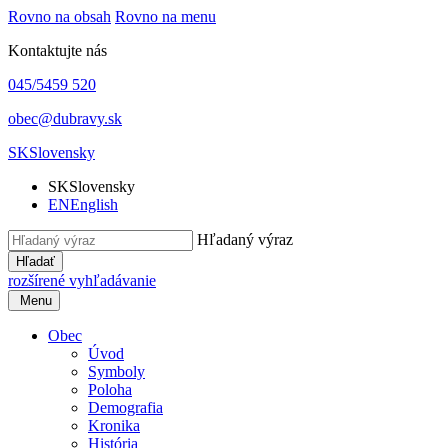
Rovno na obsah
Rovno na menu
Kontaktujte nás
045/5459 520
obec@dubravy.sk
SK
Slovensky
SK
Slovensky
EN
English
Hľadaný výraz
Hľadať
rozšírené vyhľadávanie
Menu
Obec
Úvod
Symboly
Poloha
Demografia
Kronika
História