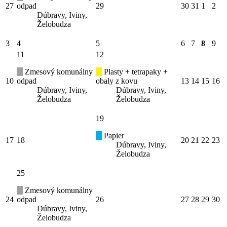
27
odpad
29
30
31
1
2
Dúbravy, Iviny,
Želobudza
3
4
5
6
7
8
9
11
12
Zmesový komunálny
Plasty + tetrapaky +
10
odpad
obaly z kovu
13
14
15
16
Dúbravy, Iviny,
Dúbravy, Iviny,
Želobudza
Želobudza
19
Papier
17
18
20
21
22
23
Dúbravy, Iviny,
Želobudza
25
Zmesový komunálny
24
odpad
26
27
28
29
30
Dúbravy, Iviny,
Želobudza