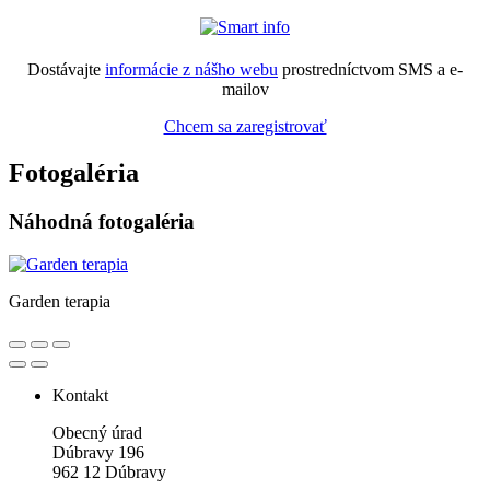
Dostávajte
informácie z nášho webu
prostredníctvom SMS a e-
mailov
Chcem sa zaregistrovať
Fotogaléria
Náhodná fotogaléria
Garden terapia
Kontakt
Obecný úrad
Dúbravy 196
962 12 Dúbravy