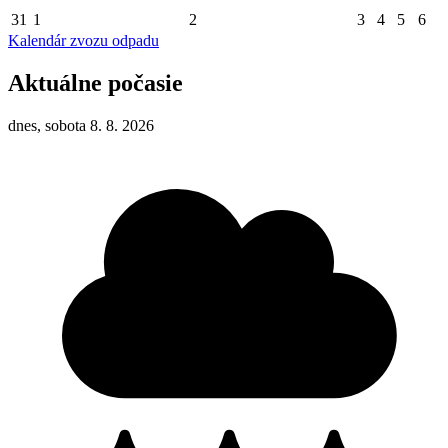
31
1
2
3
4
5
6
Kalendár zvozu odpadu
Aktuálne počasie
dnes, sobota 8. 8. 2026