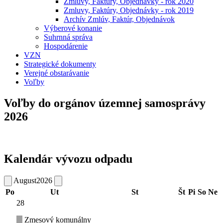
Zmluvy, Faktúry, Objednávky - rok 2020
Zmluvy, Faktúry, Objednávky - rok 2019
Archív Zmlúv, Faktúr, Objednávok
Výberové konanie
Suhrnná správa
Hospodárenie
VZN
Strategické dokumenty
Verejné obstarávanie
Voľby
Voľby do orgánov územnej samosprávy
2026
Kalendár vývozu odpadu
August
2026
Po
Ut
St
Št
Pi
So
Ne
28
Zmesový komunálny