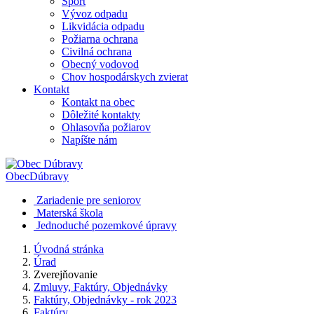
Šport
Vývoz odpadu
Likvidácia odpadu
Požiarna ochrana
Civilná ochrana
Obecný vodovod
Chov hospodárskych zvierat
Kontakt
Kontakt na obec
Dôležité kontakty
Ohlasovňa požiarov
Napíšte nám
Obec
Dúbravy
Zariadenie pre seniorov
Materská škola
Jednoduché pozemkové úpravy
Úvodná stránka
Úrad
Zverejňovanie
Zmluvy, Faktúry, Objednávky
Faktúry, Objednávky - rok 2023
Faktúry