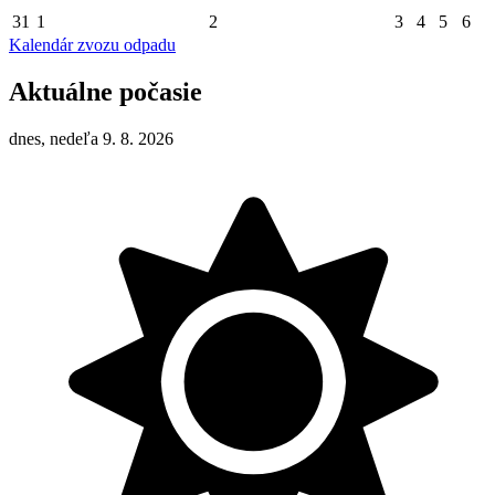
31
1
2
3
4
5
6
Kalendár zvozu odpadu
Aktuálne počasie
dnes, nedeľa 9. 8. 2026