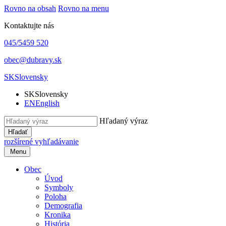
Rovno na obsah
Rovno na menu
Kontaktujte nás
045/5459 520
obec@dubravy.sk
SK
Slovensky
SK
Slovensky
EN
English
Hľadaný výraz
Hľadať
rozšírené vyhľadávanie
Menu
Obec
Úvod
Symboly
Poloha
Demografia
Kronika
História