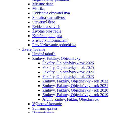
Miestne dane
Matrika
Evidencia obyvateľstva
Sociálna starostlivosť
Stavebný úrad
Evidencia stavieb
Životné prostredie
Kultúrne podujatia
Prístup k informáciám
Prevádzkovanie pohrebiska
Zverejňovanie
Úradná tabuľa
Zmluvy, Faktúry, Objednávky
Faktúry, Objednávky - rok 2026
Faktúry, Objednávky - rok 2025
Faktúry, Objednávky - rok 2024
Faktúry, Objednávky - rok 2023
Zmluvy, Faktúry, Objednávky - rok 2022
Zmluvy, Faktúry, Objednávky - rok 2021
Zmluvy, Faktúry, Objednávky - rok 2020
Zmluvy, Faktúry, Objednávky - rok 2019
Archív Zmlúv, Faktúr, Objednávok
Výberové konanie
Suhrnná správa
Hospodárenie