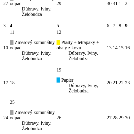
27
odpad
29
30
31
1
2
Dúbravy, Iviny,
Želobudza
3
4
5
6
7
8
9
11
12
Zmesový komunálny
Plasty + tetrapaky +
10
odpad
obaly z kovu
13
14
15
16
Dúbravy, Iviny,
Dúbravy, Iviny,
Želobudza
Želobudza
19
Papier
17
18
20
21
22
23
Dúbravy, Iviny,
Želobudza
25
Zmesový komunálny
24
odpad
26
27
28
29
30
Dúbravy, Iviny,
Želobudza