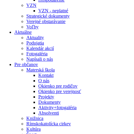
VZN
VZN - neplatné
Strategické dokumenty
Verejné obstarávanie
Voľby
Aktuálne
Aktuality
Podujatia
Kalendár akcií
Fotogaléria
Napísali o nás
Pre občanov
Materská škola
Kontakt
O nás
Okienko pre rodičov
Okienko pre verejnosť
Projekty
Dokumenty
Aktivity+fotogaléria
Absolventi
Knižnica
Rímskokatolícka cirkev
Kultúra