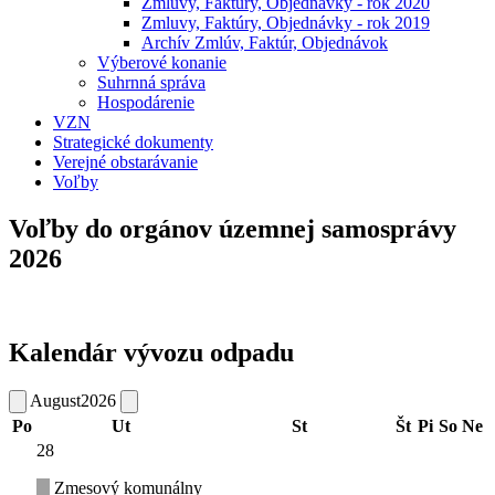
Zmluvy, Faktúry, Objednávky - rok 2020
Zmluvy, Faktúry, Objednávky - rok 2019
Archív Zmlúv, Faktúr, Objednávok
Výberové konanie
Suhrnná správa
Hospodárenie
VZN
Strategické dokumenty
Verejné obstarávanie
Voľby
Voľby do orgánov územnej samosprávy
2026
Kalendár vývozu odpadu
August
2026
Po
Ut
St
Št
Pi
So
Ne
28
Zmesový komunálny