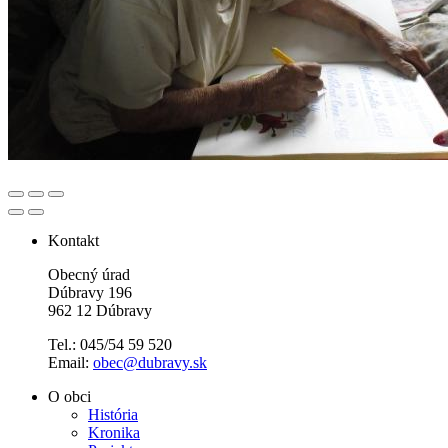
Kontakt
Obecný úrad
Dúbravy 196
962 12 Dúbravy
Tel.: 045/54 59 520
Email:
obec@dubravy.sk
O obci
História
Kronika