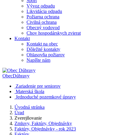
Šport
Vývoz odpadu
Likvidácia odpadu
Požiarna ochrana
Civilná ochrana
Obecný vodovod
Chov hospodárskych zvierat
Kontakt
Kontakt na obec
Dôležité kontakty
Ohlasovňa požiarov
Napíšte nám
Obec
Dúbravy
Zariadenie pre seniorov
Materská škola
Jednoduché pozemkové úpravy
Úvodná stránka
Úrad
Zverejňovanie
Zmluvy, Faktúry, Objednávky
Faktúry, Objednávky - rok 2023
Faktúry