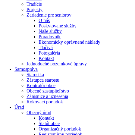
Tradície
Projekty
Zariadenie pre seniorov
O nás
Poskytované služby
Naše služby
Poradovník
Ekonomicky oprávnené náklady
Tlačivá
Fotogaléria
Kontakt
Jednoduché pozemkové úpravy
Samospráva
Starostka
Zástupca starostu
Kontrolór obce
Obecné zastupiteľstvo
Zápisnice a uznesenia
Rokovací poriadok
Úrad
Obecný úrad
Kontakt
Štatút obce
Organizačný poriadok
Registratúrny poriadok