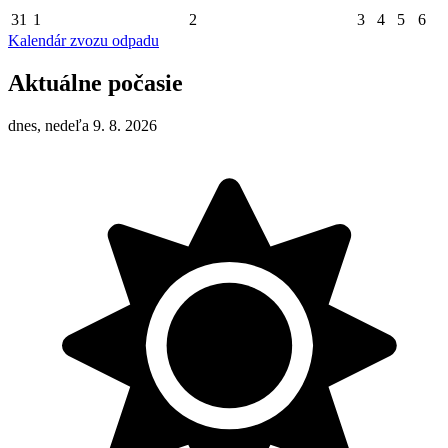
31
1
2
3
4
5
6
Kalendár zvozu odpadu
Aktuálne počasie
dnes, nedeľa 9. 8. 2026