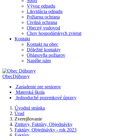
Šport
Vývoz odpadu
Likvidácia odpadu
Požiarna ochrana
Civilná ochrana
Obecný vodovod
Chov hospodárskych zvierat
Kontakt
Kontakt na obec
Dôležité kontakty
Ohlasovňa požiarov
Napíšte nám
Obec
Dúbravy
Zariadenie pre seniorov
Materská škola
Jednoduché pozemkové úpravy
Úvodná stránka
Úrad
Zverejňovanie
Zmluvy, Faktúry, Objednávky
Faktúry, Objednávky - rok 2023
Faktúry