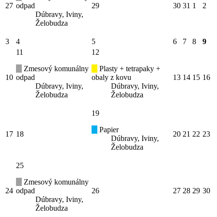
27
odpad
29
30
31
1
2
Dúbravy, Iviny,
Želobudza
3
4
5
6
7
8
9
11
12
Zmesový komunálny
Plasty + tetrapaky +
10
odpad
obaly z kovu
13
14
15
16
Dúbravy, Iviny,
Dúbravy, Iviny,
Želobudza
Želobudza
19
Papier
17
18
20
21
22
23
Dúbravy, Iviny,
Želobudza
25
Zmesový komunálny
24
odpad
26
27
28
29
30
Dúbravy, Iviny,
Želobudza