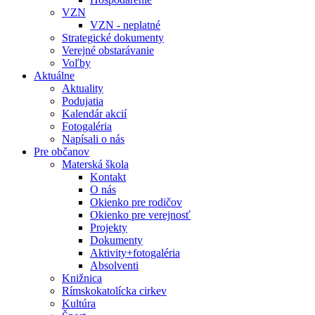
VZN
VZN - neplatné
Strategické dokumenty
Verejné obstarávanie
Voľby
Aktuálne
Aktuality
Podujatia
Kalendár akcií
Fotogaléria
Napísali o nás
Pre občanov
Materská škola
Kontakt
O nás
Okienko pre rodičov
Okienko pre verejnosť
Projekty
Dokumenty
Aktivity+fotogaléria
Absolventi
Knižnica
Rímskokatolícka cirkev
Kultúra