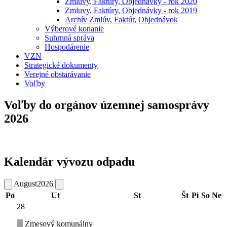
Zmluvy, Faktúry, Objednávky - rok 2020
Zmluvy, Faktúry, Objednávky - rok 2019
Archív Zmlúv, Faktúr, Objednávok
Výberové konanie
Suhrnná správa
Hospodárenie
VZN
Strategické dokumenty
Verejné obstarávanie
Voľby
Voľby do orgánov územnej samosprávy
2026
Kalendár vývozu odpadu
August
2026
Po
Ut
St
Št
Pi
So
Ne
28
Zmesový komunálny