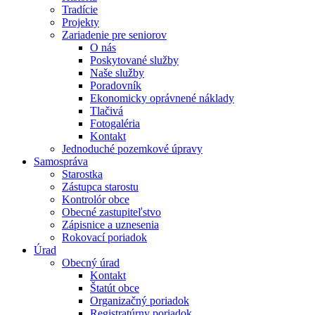
Tradície
Projekty
Zariadenie pre seniorov
O nás
Poskytované služby
Naše služby
Poradovník
Ekonomicky oprávnené náklady
Tlačivá
Fotogaléria
Kontakt
Jednoduché pozemkové úpravy
Samospráva
Starostka
Zástupca starostu
Kontrolór obce
Obecné zastupiteľstvo
Zápisnice a uznesenia
Rokovací poriadok
Úrad
Obecný úrad
Kontakt
Štatút obce
Organizačný poriadok
Registratúrny poriadok