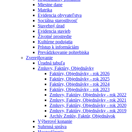
Miestne dane
Matrika
Evidencia obyvateľstva
Sociálna starostlivosť
Stavebný úrad
Evidencia stavieb
Životné prostredie
Kultúrne podujatia
Prístup k informáciám
Prevádzkovanie pohrebiska
Zverejňovanie
Úradná tabuľa
Zmluvy, Faktúry, Objednávky
Faktúry, Objednávky - rok 2026
Faktúry, Objednávky - rok 2025
Faktúry, Objednávky - rok 2024
Faktúry, Objednávky - rok 2023
Zmluvy, Faktúry, Objednávky - rok 2022
Zmluvy, Faktúry, Objednávky - rok 2021
Zmluvy, Faktúry, Objednávky - rok 2020
Zmluvy, Faktúry, Objednávky - rok 2019
Archív Zmlúv, Faktúr, Objednávok
Výberové konanie
Suhrnná správa
Hospodárenie