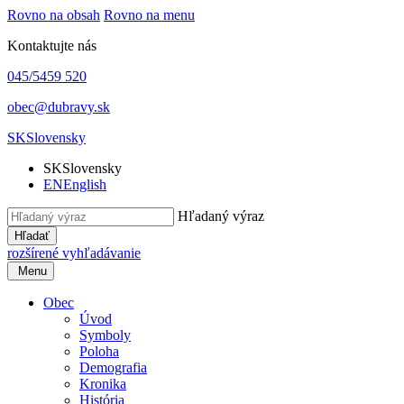
Rovno na obsah
Rovno na menu
Kontaktujte nás
045/5459 520
obec@dubravy.sk
SK
Slovensky
SK
Slovensky
EN
English
Hľadaný výraz
Hľadať
rozšírené vyhľadávanie
Menu
Obec
Úvod
Symboly
Poloha
Demografia
Kronika
História