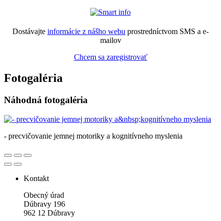
Dostávajte
informácie z nášho webu
prostredníctvom SMS a e-
mailov
Chcem sa zaregistrovať
Fotogaléria
Náhodná fotogaléria
- precvičovanie jemnej motoriky a kognitívneho myslenia
Kontakt
Obecný úrad
Dúbravy 196
962 12 Dúbravy