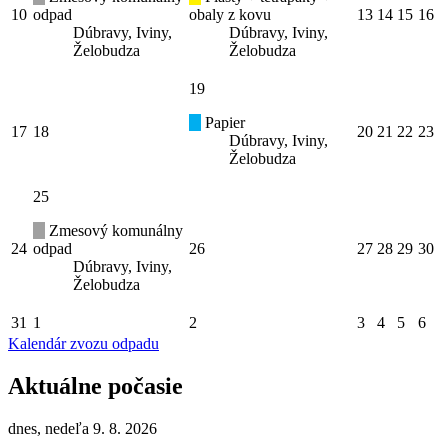
10
odpad
obaly z kovu
13
14
15
16
Dúbravy, Iviny,
Dúbravy, Iviny,
Želobudza
Želobudza
19
Papier
17
18
20
21
22
23
Dúbravy, Iviny,
Želobudza
25
Zmesový komunálny
24
odpad
26
27
28
29
30
Dúbravy, Iviny,
Želobudza
31
1
2
3
4
5
6
Kalendár zvozu odpadu
Aktuálne počasie
dnes, nedeľa 9. 8. 2026