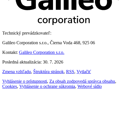
Technický prevádzkovateľ:
Galileo Corporation s.r.o., Čierna Voda 468, 925 06
Kontakt:
Galileo Corporation s.r.o.
Posledná aktualizácia: 30. 7. 2026
Zmena vzhľadu
,
Štruktúra stránok
,
RSS
,
Vytlačiť
Vyhlásenie o prístupnosti
,
Za obsah zodpovedá správca obsahu
,
Cookies
,
Vyhlásenie o ochrane súkromia
,
Webové sídlo