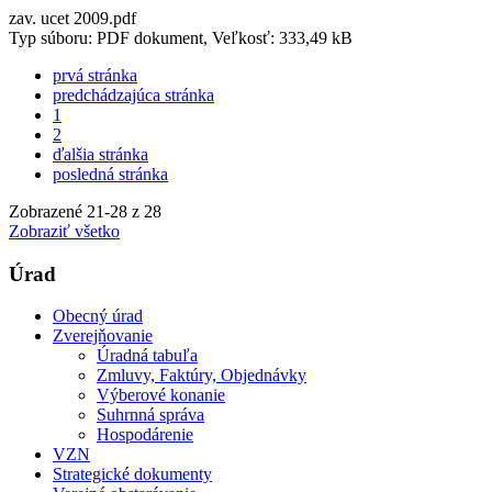
zav. ucet 2009.pdf
Typ súboru: PDF dokument, Veľkosť: 333,49 kB
prvá stránka
predchádzajúca stránka
1
2
ďalšia stránka
posledná stránka
Zobrazené
21
-
28
z 28
Zobraziť všetko
Úrad
Obecný úrad
Zverejňovanie
Úradná tabuľa
Zmluvy, Faktúry, Objednávky
Výberové konanie
Suhrnná správa
Hospodárenie
VZN
Strategické dokumenty