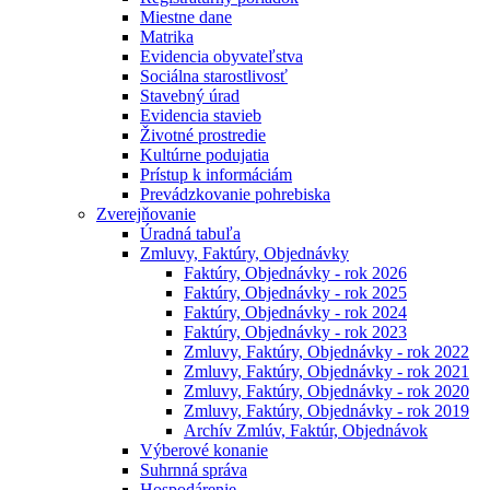
Miestne dane
Matrika
Evidencia obyvateľstva
Sociálna starostlivosť
Stavebný úrad
Evidencia stavieb
Životné prostredie
Kultúrne podujatia
Prístup k informáciám
Prevádzkovanie pohrebiska
Zverejňovanie
Úradná tabuľa
Zmluvy, Faktúry, Objednávky
Faktúry, Objednávky - rok 2026
Faktúry, Objednávky - rok 2025
Faktúry, Objednávky - rok 2024
Faktúry, Objednávky - rok 2023
Zmluvy, Faktúry, Objednávky - rok 2022
Zmluvy, Faktúry, Objednávky - rok 2021
Zmluvy, Faktúry, Objednávky - rok 2020
Zmluvy, Faktúry, Objednávky - rok 2019
Archív Zmlúv, Faktúr, Objednávok
Výberové konanie
Suhrnná správa
Hospodárenie