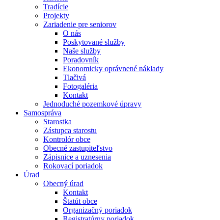
Tradície
Projekty
Zariadenie pre seniorov
O nás
Poskytované služby
Naše služby
Poradovník
Ekonomicky oprávnené náklady
Tlačivá
Fotogaléria
Kontakt
Jednoduché pozemkové úpravy
Samospráva
Starostka
Zástupca starostu
Kontrolór obce
Obecné zastupiteľstvo
Zápisnice a uznesenia
Rokovací poriadok
Úrad
Obecný úrad
Kontakt
Štatút obce
Organizačný poriadok
Registratúrny poriadok