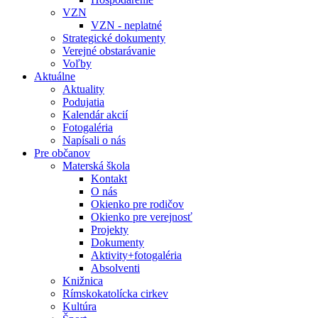
VZN
VZN - neplatné
Strategické dokumenty
Verejné obstarávanie
Voľby
Aktuálne
Aktuality
Podujatia
Kalendár akcií
Fotogaléria
Napísali o nás
Pre občanov
Materská škola
Kontakt
O nás
Okienko pre rodičov
Okienko pre verejnosť
Projekty
Dokumenty
Aktivity+fotogaléria
Absolventi
Knižnica
Rímskokatolícka cirkev
Kultúra