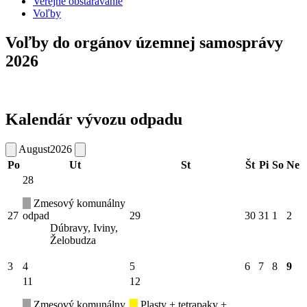
Verejné obstarávanie
Voľby
Voľby do orgánov územnej samosprávy
2026
Kalendár vývozu odpadu
August
2026
Po
Ut
St
Št
Pi
So
Ne
28
Zmesový komunálny
27
odpad
29
30
31
1
2
Dúbravy, Iviny,
Želobudza
3
4
5
6
7
8
9
11
12
Zmesový komunálny
Plasty + tetrapaky +