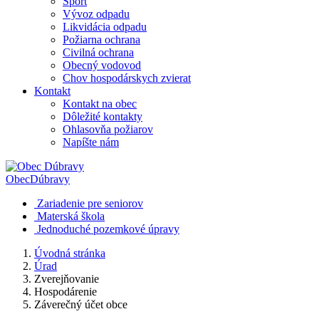
Šport
Vývoz odpadu
Likvidácia odpadu
Požiarna ochrana
Civilná ochrana
Obecný vodovod
Chov hospodárskych zvierat
Kontakt
Kontakt na obec
Dôležité kontakty
Ohlasovňa požiarov
Napíšte nám
Obec
Dúbravy
Zariadenie pre seniorov
Materská škola
Jednoduché pozemkové úpravy
Úvodná stránka
Úrad
Zverejňovanie
Hospodárenie
Záverečný účet obce