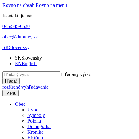
Rovno na obsah
Rovno na menu
Kontaktujte nás
045/5459 520
obec@dubravy.sk
SK
Slovensky
SK
Slovensky
EN
English
Hľadaný výraz
Hľadať
rozšírené vyhľadávanie
Menu
Obec
Úvod
Symboly
Poloha
Demografia
Kronika
História