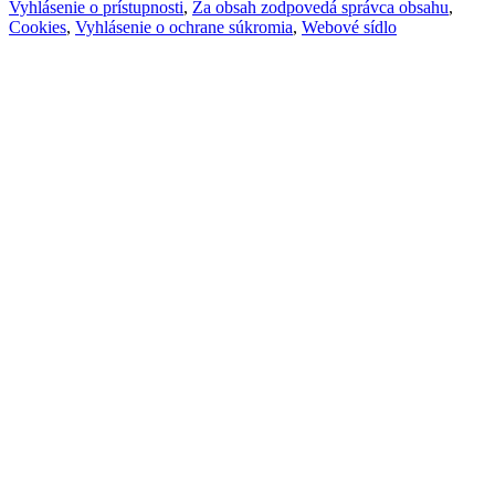
Vyhlásenie o prístupnosti
,
Za obsah zodpovedá správca obsahu
,
Cookies
,
Vyhlásenie o ochrane súkromia
,
Webové sídlo