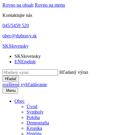
Rovno na obsah
Rovno na menu
Kontaktujte nás
045/5459 520
obec@dubravy.sk
SK
Slovensky
SK
Slovensky
EN
English
Hľadaný výraz
Hľadať
rozšírené vyhľadávanie
Menu
Obec
Úvod
Symboly
Poloha
Demografia
Kronika
História