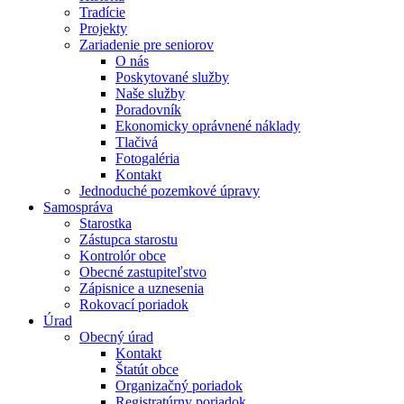
Tradície
Projekty
Zariadenie pre seniorov
O nás
Poskytované služby
Naše služby
Poradovník
Ekonomicky oprávnené náklady
Tlačivá
Fotogaléria
Kontakt
Jednoduché pozemkové úpravy
Samospráva
Starostka
Zástupca starostu
Kontrolór obce
Obecné zastupiteľstvo
Zápisnice a uznesenia
Rokovací poriadok
Úrad
Obecný úrad
Kontakt
Štatút obce
Organizačný poriadok
Registratúrny poriadok