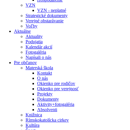
VZN
VZN - neplatné
Strategické dokumenty
Verejné obstarávanie
Voľby
Aktuálne
Aktuality
Podujatia
Kalendár akcií
Fotogaléria
Napísali o nás
Pre občanov
Materská škola
Kontakt
O nás
Okienko pre rodičov
Okienko pre verejnosť
Projekty
Dokumenty
Aktivity+fotogaléria
Absolventi
Knižnica
Rímskokatolícka cirkev
Kultúra