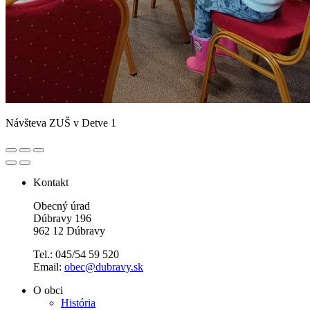
Návšteva ZUŠ v Detve 1
Kontakt
Obecný úrad
Dúbravy 196
962 12 Dúbravy
Tel.: 045/54 59 520
Email:
obec@dubravy.sk
O obci
História