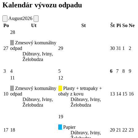
Kalendár vývozu odpadu
August
2026
Po
Ut
St
Št
Pi
So
Ne
28
Zmesový komunálny
27
odpad
29
30
31
1
2
Dúbravy, Iviny,
Želobudza
3
4
5
6
7
8
9
11
12
Zmesový komunálny
Plasty + tetrapaky +
10
odpad
obaly z kovu
13
14
15
16
Dúbravy, Iviny,
Dúbravy, Iviny,
Želobudza
Želobudza
19
Papier
17
18
20
21
22
23
Dúbravy, Iviny,