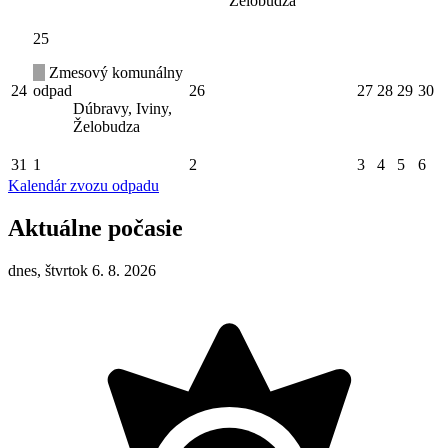
Želobudza
25
Zmesový komunálny
24
odpad
26
27
28
29
30
Dúbravy, Iviny,
Želobudza
31
1
2
3
4
5
6
Kalendár zvozu odpadu
Aktuálne počasie
dnes, štvrtok 6. 8. 2026