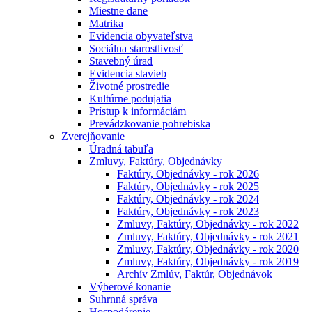
Miestne dane
Matrika
Evidencia obyvateľstva
Sociálna starostlivosť
Stavebný úrad
Evidencia stavieb
Životné prostredie
Kultúrne podujatia
Prístup k informáciám
Prevádzkovanie pohrebiska
Zverejňovanie
Úradná tabuľa
Zmluvy, Faktúry, Objednávky
Faktúry, Objednávky - rok 2026
Faktúry, Objednávky - rok 2025
Faktúry, Objednávky - rok 2024
Faktúry, Objednávky - rok 2023
Zmluvy, Faktúry, Objednávky - rok 2022
Zmluvy, Faktúry, Objednávky - rok 2021
Zmluvy, Faktúry, Objednávky - rok 2020
Zmluvy, Faktúry, Objednávky - rok 2019
Archív Zmlúv, Faktúr, Objednávok
Výberové konanie
Suhrnná správa
Hospodárenie