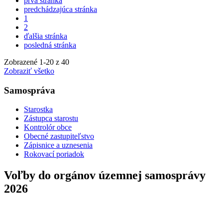
prvá stránka
predchádzajúca stránka
1
2
ďalšia stránka
posledná stránka
Zobrazené
1
-
20
z 40
Zobraziť všetko
Samospráva
Starostka
Zástupca starostu
Kontrolór obce
Obecné zastupiteľstvo
Zápisnice a uznesenia
Rokovací poriadok
Voľby do orgánov územnej samosprávy
2026