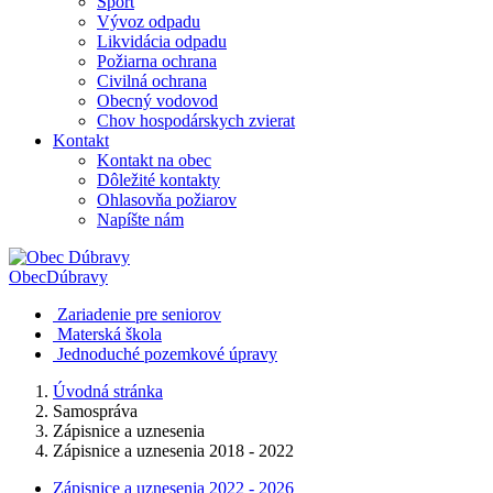
Šport
Vývoz odpadu
Likvidácia odpadu
Požiarna ochrana
Civilná ochrana
Obecný vodovod
Chov hospodárskych zvierat
Kontakt
Kontakt na obec
Dôležité kontakty
Ohlasovňa požiarov
Napíšte nám
Obec
Dúbravy
Zariadenie pre seniorov
Materská škola
Jednoduché pozemkové úpravy
Úvodná stránka
Samospráva
Zápisnice a uznesenia
Zápisnice a uznesenia 2018 - 2022
Zápisnice a uznesenia 2022 - 2026