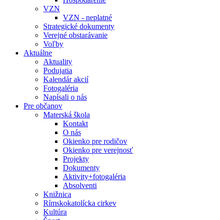
VZN
VZN - neplatné
Strategické dokumenty
Verejné obstarávanie
Voľby
Aktuálne
Aktuality
Podujatia
Kalendár akcií
Fotogaléria
Napísali o nás
Pre občanov
Materská škola
Kontakt
O nás
Okienko pre rodičov
Okienko pre verejnosť
Projekty
Dokumenty
Aktivity+fotogaléria
Absolventi
Knižnica
Rímskokatolícka cirkev
Kultúra