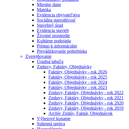
Miestne dane
Matrika
Evidencia obyvateľstva
Sociálna starostlivosť
Stavebný úrad
Evidencia stavieb
Životné prostredie
Kultúrne podujatia
Prístup k informáciám
Prevádzkovanie pohrebiska
Zverejňovanie
Úradná tabuľa
Zmluvy, Faktúry, Objednávky
Faktúry, Objednávky - rok 2026
Faktúry, Objednávky - rok 2025
Faktúry, Objednávky - rok 2024
Faktúry, Objednávky - rok 2023
Zmluvy, Faktúry, Objednávky - rok 2022
Zmluvy, Faktúry, Objednávky - rok 2021
Zmluvy, Faktúry, Objednávky - rok 2020
Zmluvy, Faktúry, Objednávky - rok 2019
Archív Zmlúv, Faktúr, Objednávok
Výberové konanie
Suhrnná správa
Hospodárenie