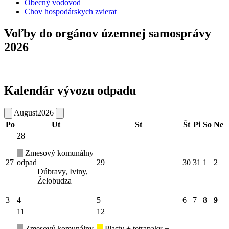
Obecný vodovod
Chov hospodárskych zvierat
Voľby do orgánov územnej samosprávy
2026
Kalendár vývozu odpadu
August
2026
Po
Ut
St
Št
Pi
So
Ne
28
Zmesový komunálny
27
odpad
29
30
31
1
2
Dúbravy, Iviny,
Želobudza
3
4
5
6
7
8
9
11
12
Zmesový komunálny
Plasty + tetrapaky +