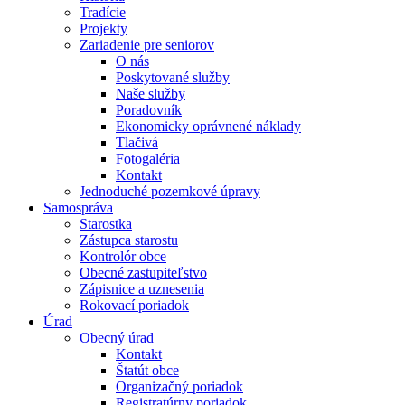
Tradície
Projekty
Zariadenie pre seniorov
O nás
Poskytované služby
Naše služby
Poradovník
Ekonomicky oprávnené náklady
Tlačivá
Fotogaléria
Kontakt
Jednoduché pozemkové úpravy
Samospráva
Starostka
Zástupca starostu
Kontrolór obce
Obecné zastupiteľstvo
Zápisnice a uznesenia
Rokovací poriadok
Úrad
Obecný úrad
Kontakt
Štatút obce
Organizačný poriadok
Registratúrny poriadok