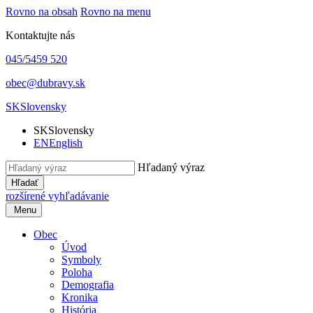
Rovno na obsah
Rovno na menu
Kontaktujte nás
045/5459 520
obec@dubravy.sk
SK
Slovensky
SK
Slovensky
EN
English
Hľadaný výraz
Hľadať
rozšírené vyhľadávanie
Menu
Obec
Úvod
Symboly
Poloha
Demografia
Kronika
História