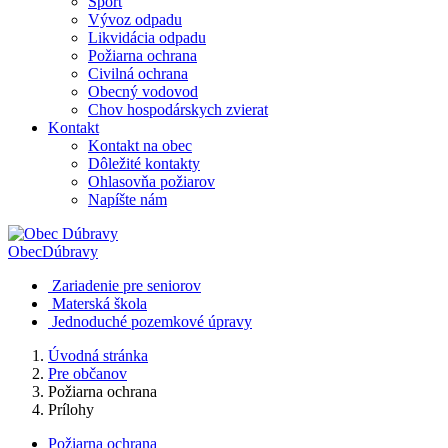
Šport
Vývoz odpadu
Likvidácia odpadu
Požiarna ochrana
Civilná ochrana
Obecný vodovod
Chov hospodárskych zvierat
Kontakt
Kontakt na obec
Dôležité kontakty
Ohlasovňa požiarov
Napíšte nám
Obec
Dúbravy
Zariadenie pre seniorov
Materská škola
Jednoduché pozemkové úpravy
Úvodná stránka
Pre občanov
Požiarna ochrana
Prílohy
Požiarna ochrana