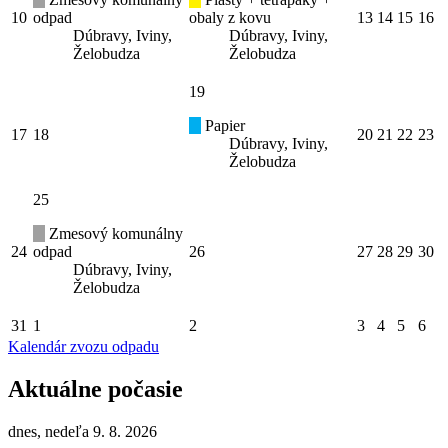
10
odpad
obaly z kovu
13
14
15
16
Dúbravy, Iviny,
Dúbravy, Iviny,
Želobudza
Želobudza
19
Papier
17
18
20
21
22
23
Dúbravy, Iviny,
Želobudza
25
Zmesový komunálny
24
odpad
26
27
28
29
30
Dúbravy, Iviny,
Želobudza
31
1
2
3
4
5
6
Kalendár zvozu odpadu
Aktuálne počasie
dnes, nedeľa 9. 8. 2026