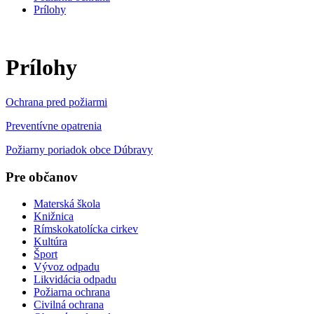
Prílohy
Prílohy
Ochrana pred požiarmi
Preventívne opatrenia
Požiarny poriadok obce Dúbravy
Pre občanov
Materská škola
Knižnica
Rímskokatolícka cirkev
Kultúra
Šport
Vývoz odpadu
Likvidácia odpadu
Požiarna ochrana
Civilná ochrana