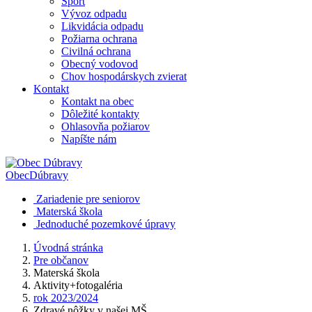
Šport
Vývoz odpadu
Likvidácia odpadu
Požiarna ochrana
Civilná ochrana
Obecný vodovod
Chov hospodárskych zvierat
Kontakt
Kontakt na obec
Dôležité kontakty
Ohlasovňa požiarov
Napíšte nám
Obec
Dúbravy
Zariadenie pre seniorov
Materská škola
Jednoduché pozemkové úpravy
Úvodná stránka
Pre občanov
Materská škola
Aktivity+fotogaléria
rok 2023/2024
Zdravé nôžky v našej MŠ