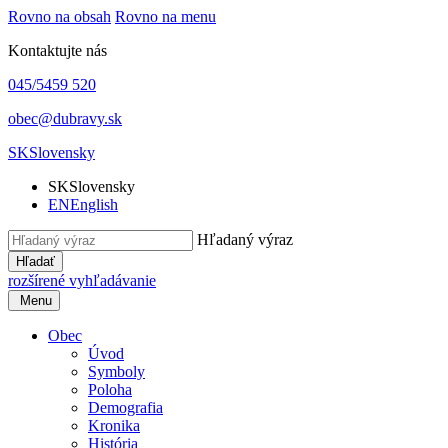
Rovno na obsah
Rovno na menu
Kontaktujte nás
045/5459 520
obec@dubravy.sk
SK
Slovensky
SK
Slovensky
EN
English
Hľadaný výraz
Hľadať
rozšírené vyhľadávanie
Menu
Obec
Úvod
Symboly
Poloha
Demografia
Kronika
História