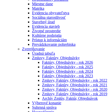
Miestne dane
Matrika
Evidencia obyvateľstva
Sociálna starostlivosť
Stavebný úrad
Evidencia stavieb
Životné prostredie
Kultúrne podujatia
Prístup k informáciám
Prevádzkovanie pohrebiska
Zverejňovanie
Úradná tabuľa
Zmluvy, Faktúry, Objednávky
Faktúry, Objednávky - rok 2026
Faktúry, Objednávky - rok 2025
Faktúry, Objednávky - rok 2024
Faktúry, Objednávky - rok 2023
Zmluvy, Faktúry, Objednávky - rok 2022
Zmluvy, Faktúry, Objednávky - rok 2021
Zmluvy, Faktúry, Objednávky - rok 2020
Zmluvy, Faktúry, Objednávky - rok 2019
Archív Zmlúv, Faktúr, Objednávok
Výberové konanie
Suhrnná správa
Hospodárenie