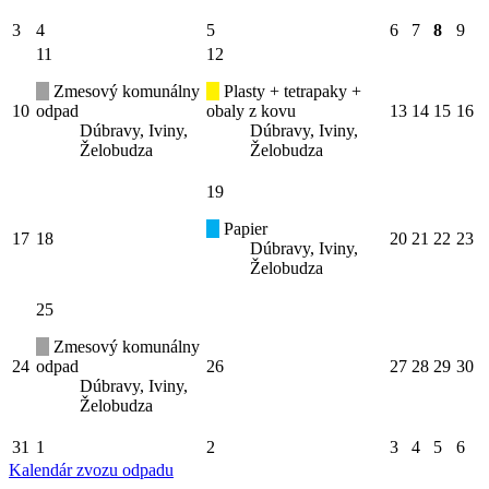
3
4
5
6
7
8
9
11
12
Zmesový komunálny
Plasty + tetrapaky +
10
odpad
obaly z kovu
13
14
15
16
Dúbravy, Iviny,
Dúbravy, Iviny,
Želobudza
Želobudza
19
Papier
17
18
20
21
22
23
Dúbravy, Iviny,
Želobudza
25
Zmesový komunálny
24
odpad
26
27
28
29
30
Dúbravy, Iviny,
Želobudza
31
1
2
3
4
5
6
Kalendár zvozu odpadu