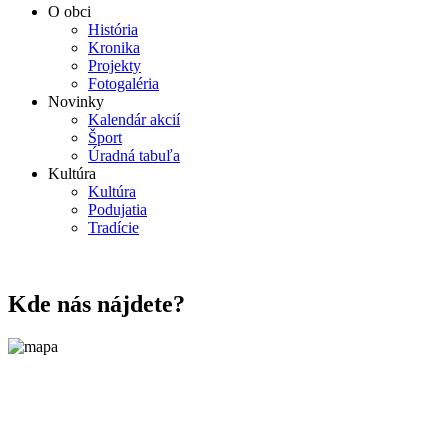
O obci
História
Kronika
Projekty
Fotogaléria
Novinky
Kalendár akcií
Šport
Úradná tabuľa
Kultúra
Kultúra
Podujatia
Tradície
Kde nás nájdete?