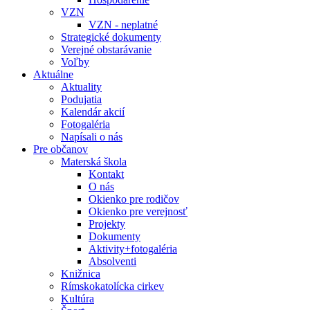
VZN
VZN - neplatné
Strategické dokumenty
Verejné obstarávanie
Voľby
Aktuálne
Aktuality
Podujatia
Kalendár akcií
Fotogaléria
Napísali o nás
Pre občanov
Materská škola
Kontakt
O nás
Okienko pre rodičov
Okienko pre verejnosť
Projekty
Dokumenty
Aktivity+fotogaléria
Absolventi
Knižnica
Rímskokatolícka cirkev
Kultúra