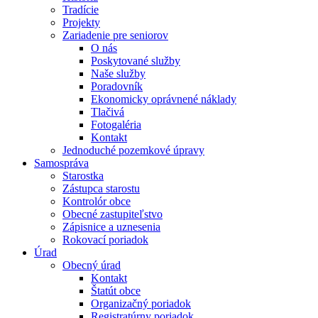
Tradície
Projekty
Zariadenie pre seniorov
O nás
Poskytované služby
Naše služby
Poradovník
Ekonomicky oprávnené náklady
Tlačivá
Fotogaléria
Kontakt
Jednoduché pozemkové úpravy
Samospráva
Starostka
Zástupca starostu
Kontrolór obce
Obecné zastupiteľstvo
Zápisnice a uznesenia
Rokovací poriadok
Úrad
Obecný úrad
Kontakt
Štatút obce
Organizačný poriadok
Registratúrny poriadok