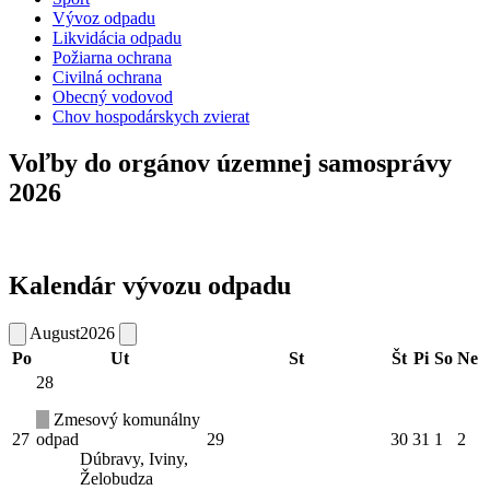
Vývoz odpadu
Likvidácia odpadu
Požiarna ochrana
Civilná ochrana
Obecný vodovod
Chov hospodárskych zvierat
Voľby do orgánov územnej samosprávy
2026
Kalendár vývozu odpadu
August
2026
Po
Ut
St
Št
Pi
So
Ne
28
Zmesový komunálny
27
odpad
29
30
31
1
2
Dúbravy, Iviny,
Želobudza