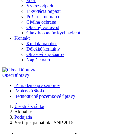
Šport
Vývoz odpadu
Likvidácia odpadu
Požiarna ochrana
Civilná ochrana
Obecný vodovod
Chov hospodárskych zvierat
Kontakt
Kontakt na obec
Dôležité kontakty
Ohlasovňa požiarov
Napíšte nám
Obec
Dúbravy
Zariadenie pre seniorov
Materská škola
Jednoduché pozemkové úpravy
Úvodná stránka
Aktuálne
Podujatia
Výstup k pamätníku SNP 2016