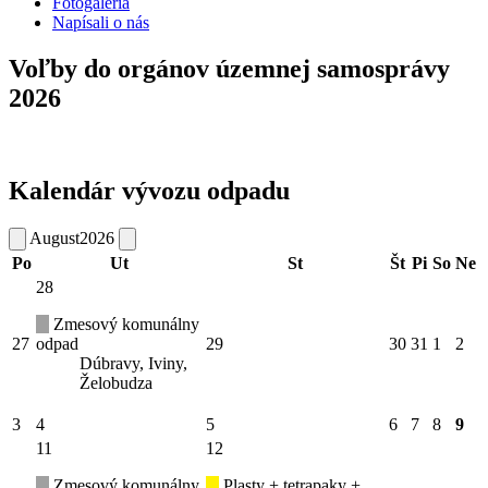
Fotogaléria
Napísali o nás
Voľby do orgánov územnej samosprávy
2026
Kalendár vývozu odpadu
August
2026
Po
Ut
St
Št
Pi
So
Ne
28
Zmesový komunálny
27
odpad
29
30
31
1
2
Dúbravy, Iviny,
Želobudza
3
4
5
6
7
8
9
11
12
Zmesový komunálny
Plasty + tetrapaky +