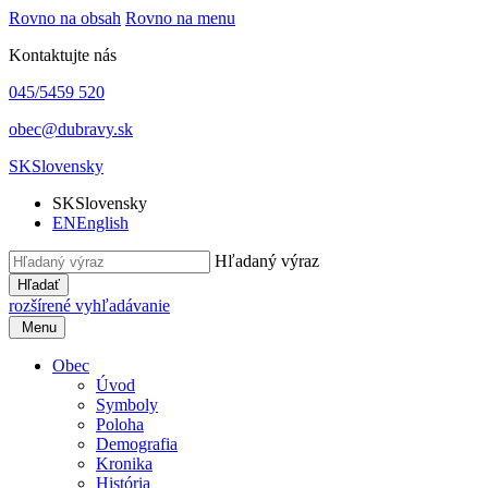
Rovno na obsah
Rovno na menu
Kontaktujte nás
045/5459 520
obec@dubravy.sk
SK
Slovensky
SK
Slovensky
EN
English
Hľadaný výraz
Hľadať
rozšírené vyhľadávanie
Menu
Obec
Úvod
Symboly
Poloha
Demografia
Kronika
História