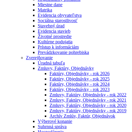
Miestne dane
Matrika
Evidencia obyvateľstva
Sociálna starostlivosť
Stavebný úrad
Evidencia stavieb
Životné prostredie
Kultúrne podujatia
Prístup k informáciám
Prevádzkovanie pohrebiska
Zverejňovanie
Úradná tabuľa
Zmluvy, Faktúry, Objednávky
Faktúry, Objednávky - rok 2026
Faktúry, Objednávky - rok 2025
Faktúry, Objednávky - rok 2024
Faktúry, Objednávky - rok 2023
Zmluvy, Faktúry, Objednávky - rok 2022
Zmluvy, Faktúry, Objednávky - rok 2021
Zmluvy, Faktúry, Objednávky - rok 2020
Zmluvy, Faktúry, Objednávky - rok 2019
Archív Zmlúv, Faktúr, Objednávok
Výberové konanie
Suhrnná správa
Hospodárenie