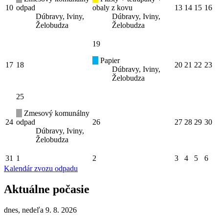
10
odpad
obaly z kovu
13
14
15
16
Dúbravy, Iviny,
Dúbravy, Iviny,
Želobudza
Želobudza
19
Papier
17
18
20
21
22
23
Dúbravy, Iviny,
Želobudza
25
Zmesový komunálny
24
odpad
26
27
28
29
30
Dúbravy, Iviny,
Želobudza
31
1
2
3
4
5
6
Kalendár zvozu odpadu
Aktuálne počasie
dnes, nedeľa 9. 8. 2026