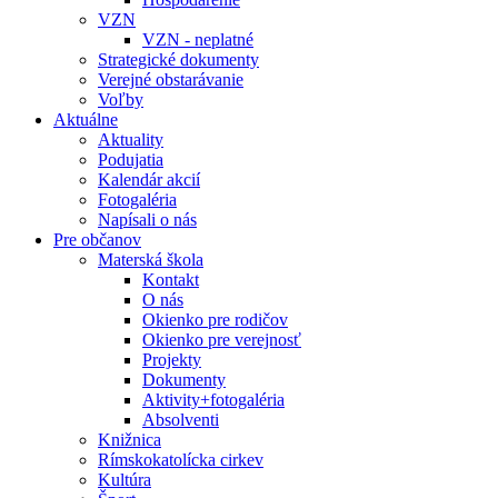
VZN
VZN - neplatné
Strategické dokumenty
Verejné obstarávanie
Voľby
Aktuálne
Aktuality
Podujatia
Kalendár akcií
Fotogaléria
Napísali o nás
Pre občanov
Materská škola
Kontakt
O nás
Okienko pre rodičov
Okienko pre verejnosť
Projekty
Dokumenty
Aktivity+fotogaléria
Absolventi
Knižnica
Rímskokatolícka cirkev
Kultúra