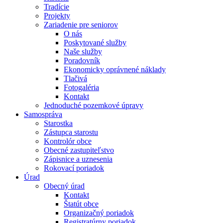
Tradície
Projekty
Zariadenie pre seniorov
O nás
Poskytované služby
Naše služby
Poradovník
Ekonomicky oprávnené náklady
Tlačivá
Fotogaléria
Kontakt
Jednoduché pozemkové úpravy
Samospráva
Starostka
Zástupca starostu
Kontrolór obce
Obecné zastupiteľstvo
Zápisnice a uznesenia
Rokovací poriadok
Úrad
Obecný úrad
Kontakt
Štatút obce
Organizačný poriadok
Registratúrny poriadok