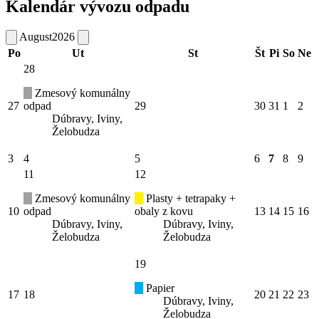
Kalendár vývozu odpadu
August
2026
Po
Ut
St
Št
Pi
So
Ne
28
Zmesový komunálny
27
odpad
29
30
31
1
2
Dúbravy, Iviny,
Želobudza
3
4
5
6
7
8
9
11
12
Zmesový komunálny
Plasty + tetrapaky +
10
odpad
obaly z kovu
13
14
15
16
Dúbravy, Iviny,
Dúbravy, Iviny,
Želobudza
Želobudza
19
Papier
17
18
20
21
22
23
Dúbravy, Iviny,
Želobudza