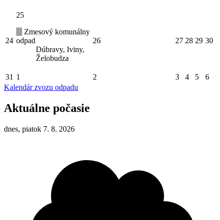
25
Zmesový komunálny
24
odpad
26
27
28
29
30
Dúbravy, Iviny,
Želobudza
31
1
2
3
4
5
6
Kalendár zvozu odpadu
Aktuálne počasie
dnes, piatok 7. 8. 2026