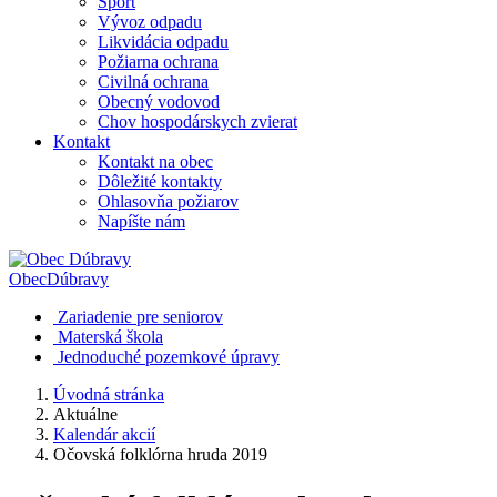
Šport
Vývoz odpadu
Likvidácia odpadu
Požiarna ochrana
Civilná ochrana
Obecný vodovod
Chov hospodárskych zvierat
Kontakt
Kontakt na obec
Dôležité kontakty
Ohlasovňa požiarov
Napíšte nám
Obec
Dúbravy
Zariadenie pre seniorov
Materská škola
Jednoduché pozemkové úpravy
Úvodná stránka
Aktuálne
Kalendár akcií
Očovská folklórna hruda 2019