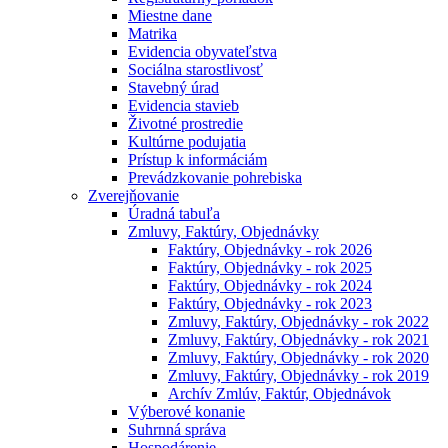
Miestne dane
Matrika
Evidencia obyvateľstva
Sociálna starostlivosť
Stavebný úrad
Evidencia stavieb
Životné prostredie
Kultúrne podujatia
Prístup k informáciám
Prevádzkovanie pohrebiska
Zverejňovanie
Úradná tabuľa
Zmluvy, Faktúry, Objednávky
Faktúry, Objednávky - rok 2026
Faktúry, Objednávky - rok 2025
Faktúry, Objednávky - rok 2024
Faktúry, Objednávky - rok 2023
Zmluvy, Faktúry, Objednávky - rok 2022
Zmluvy, Faktúry, Objednávky - rok 2021
Zmluvy, Faktúry, Objednávky - rok 2020
Zmluvy, Faktúry, Objednávky - rok 2019
Archív Zmlúv, Faktúr, Objednávok
Výberové konanie
Suhrnná správa
Hospodárenie