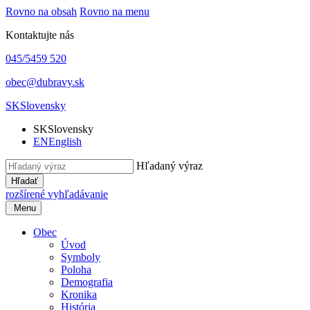
Rovno na obsah
Rovno na menu
Kontaktujte nás
045/5459 520
obec@dubravy.sk
SK
Slovensky
SK
Slovensky
EN
English
Hľadaný výraz
Hľadať
rozšírené vyhľadávanie
Menu
Obec
Úvod
Symboly
Poloha
Demografia
Kronika
História