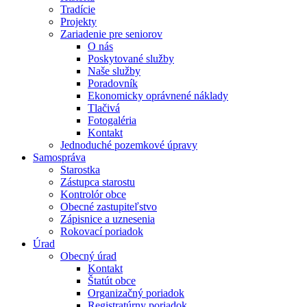
Tradície
Projekty
Zariadenie pre seniorov
O nás
Poskytované služby
Naše služby
Poradovník
Ekonomicky oprávnené náklady
Tlačivá
Fotogaléria
Kontakt
Jednoduché pozemkové úpravy
Samospráva
Starostka
Zástupca starostu
Kontrolór obce
Obecné zastupiteľstvo
Zápisnice a uznesenia
Rokovací poriadok
Úrad
Obecný úrad
Kontakt
Štatút obce
Organizačný poriadok
Registratúrny poriadok