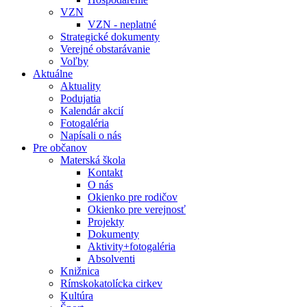
VZN
VZN - neplatné
Strategické dokumenty
Verejné obstarávanie
Voľby
Aktuálne
Aktuality
Podujatia
Kalendár akcií
Fotogaléria
Napísali o nás
Pre občanov
Materská škola
Kontakt
O nás
Okienko pre rodičov
Okienko pre verejnosť
Projekty
Dokumenty
Aktivity+fotogaléria
Absolventi
Knižnica
Rímskokatolícka cirkev
Kultúra