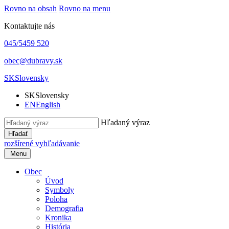
Rovno na obsah
Rovno na menu
Kontaktujte nás
045/5459 520
obec@dubravy.sk
SK
Slovensky
SK
Slovensky
EN
English
Hľadaný výraz
Hľadať
rozšírené vyhľadávanie
Menu
Obec
Úvod
Symboly
Poloha
Demografia
Kronika
História