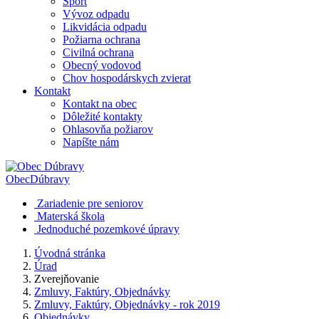
Šport
Vývoz odpadu
Likvidácia odpadu
Požiarna ochrana
Civilná ochrana
Obecný vodovod
Chov hospodárskych zvierat
Kontakt
Kontakt na obec
Dôležité kontakty
Ohlasovňa požiarov
Napíšte nám
Obec
Dúbravy
Zariadenie pre seniorov
Materská škola
Jednoduché pozemkové úpravy
Úvodná stránka
Úrad
Zverejňovanie
Zmluvy, Faktúry, Objednávky
Zmluvy, Faktúry, Objednávky - rok 2019
Objednávky