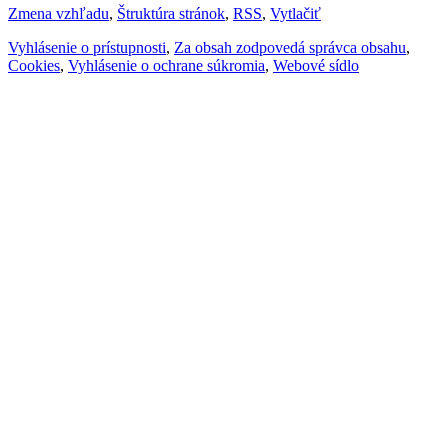
Zmena vzhľadu
,
Štruktúra stránok
,
RSS
,
Vytlačiť
Vyhlásenie o prístupnosti
,
Za obsah zodpovedá správca obsahu
,
Cookies
,
Vyhlásenie o ochrane súkromia
,
Webové sídlo