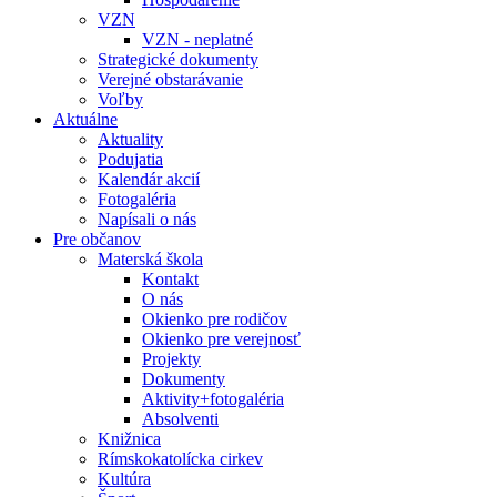
VZN
VZN - neplatné
Strategické dokumenty
Verejné obstarávanie
Voľby
Aktuálne
Aktuality
Podujatia
Kalendár akcií
Fotogaléria
Napísali o nás
Pre občanov
Materská škola
Kontakt
O nás
Okienko pre rodičov
Okienko pre verejnosť
Projekty
Dokumenty
Aktivity+fotogaléria
Absolventi
Knižnica
Rímskokatolícka cirkev
Kultúra