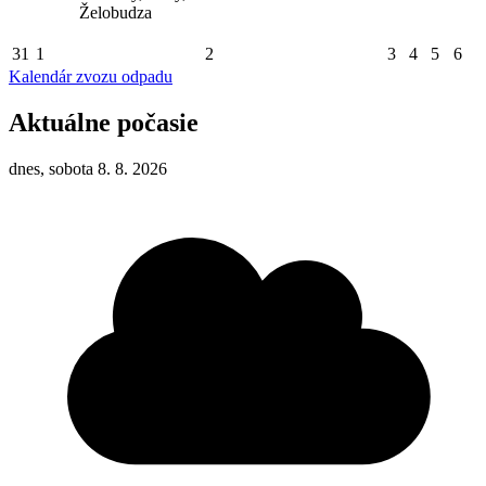
Želobudza
31
1
2
3
4
5
6
Kalendár zvozu odpadu
Aktuálne počasie
dnes, sobota 8. 8. 2026