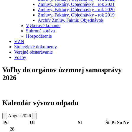
Zmluvy, Faktúry, Objednávky - rok 2021
Zmluvy, Faktúry, Objednávky - rok 2020
Zmluvy, Faktúry, Objednávky - rok 2019
Archív Zmlúv, Faktúr, Objednávok
Výberové konanie
Suhrnná správa
Hospodárenie
VZN
Strategické dokumenty
Verejné obstarávanie
Voľby
Voľby do orgánov územnej samosprávy
2026
Kalendár vývozu odpadu
August
2026
Po
Ut
St
Št
Pi
So
Ne
28