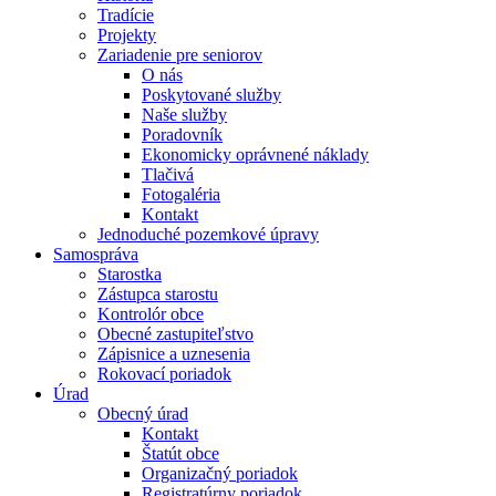
Tradície
Projekty
Zariadenie pre seniorov
O nás
Poskytované služby
Naše služby
Poradovník
Ekonomicky oprávnené náklady
Tlačivá
Fotogaléria
Kontakt
Jednoduché pozemkové úpravy
Samospráva
Starostka
Zástupca starostu
Kontrolór obce
Obecné zastupiteľstvo
Zápisnice a uznesenia
Rokovací poriadok
Úrad
Obecný úrad
Kontakt
Štatút obce
Organizačný poriadok
Registratúrny poriadok