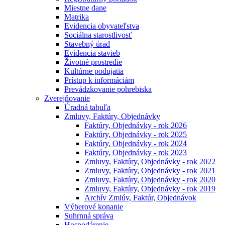
Miestne dane
Matrika
Evidencia obyvateľstva
Sociálna starostlivosť
Stavebný úrad
Evidencia stavieb
Životné prostredie
Kultúrne podujatia
Prístup k informáciám
Prevádzkovanie pohrebiska
Zverejňovanie
Úradná tabuľa
Zmluvy, Faktúry, Objednávky
Faktúry, Objednávky - rok 2026
Faktúry, Objednávky - rok 2025
Faktúry, Objednávky - rok 2024
Faktúry, Objednávky - rok 2023
Zmluvy, Faktúry, Objednávky - rok 2022
Zmluvy, Faktúry, Objednávky - rok 2021
Zmluvy, Faktúry, Objednávky - rok 2020
Zmluvy, Faktúry, Objednávky - rok 2019
Archív Zmlúv, Faktúr, Objednávok
Výberové konanie
Suhrnná správa
Hospodárenie