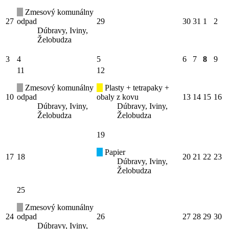
Zmesový komunálny
27
odpad
29
30
31
1
2
Dúbravy, Iviny,
Želobudza
3
4
5
6
7
8
9
11
12
Zmesový komunálny
Plasty + tetrapaky +
10
odpad
obaly z kovu
13
14
15
16
Dúbravy, Iviny,
Dúbravy, Iviny,
Želobudza
Želobudza
19
Papier
17
18
20
21
22
23
Dúbravy, Iviny,
Želobudza
25
Zmesový komunálny
24
odpad
26
27
28
29
30
Dúbravy, Iviny,