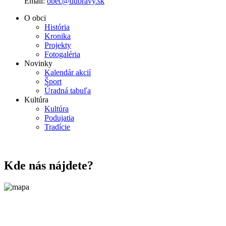
Email:
obec@dubravy.sk
O obci
História
Kronika
Projekty
Fotogaléria
Novinky
Kalendár akcií
Šport
Úradná tabuľa
Kultúra
Kultúra
Podujatia
Tradície
Kde nás nájdete?