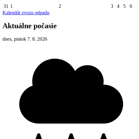
31
1
2
3
4
5
6
Kalendár zvozu odpadu
Aktuálne počasie
dnes, piatok 7. 8. 2026