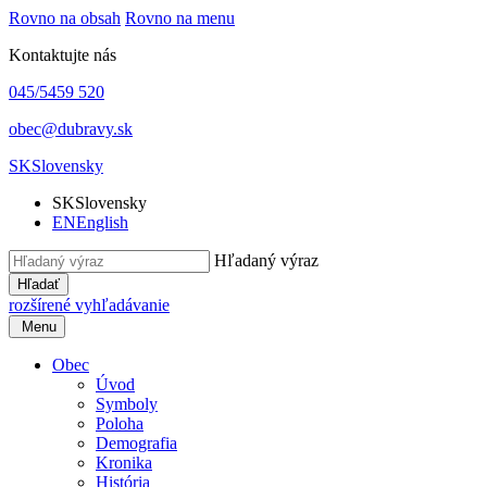
Rovno na obsah
Rovno na menu
Kontaktujte nás
045/5459 520
obec@dubravy.sk
SK
Slovensky
SK
Slovensky
EN
English
Hľadaný výraz
Hľadať
rozšírené vyhľadávanie
Menu
Obec
Úvod
Symboly
Poloha
Demografia
Kronika
História