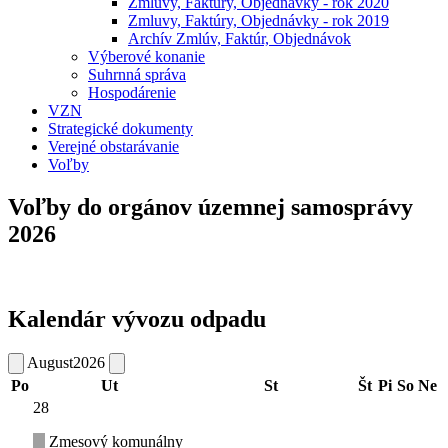
Zmluvy, Faktúry, Objednávky - rok 2020
Zmluvy, Faktúry, Objednávky - rok 2019
Archív Zmlúv, Faktúr, Objednávok
Výberové konanie
Suhrnná správa
Hospodárenie
VZN
Strategické dokumenty
Verejné obstarávanie
Voľby
Voľby do orgánov územnej samosprávy
2026
Kalendár vývozu odpadu
August
2026
Po
Ut
St
Št
Pi
So
Ne
28
Zmesový komunálny