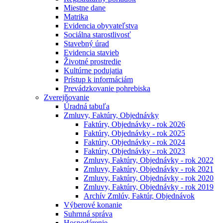
Miestne dane
Matrika
Evidencia obyvateľstva
Sociálna starostlivosť
Stavebný úrad
Evidencia stavieb
Životné prostredie
Kultúrne podujatia
Prístup k informáciám
Prevádzkovanie pohrebiska
Zverejňovanie
Úradná tabuľa
Zmluvy, Faktúry, Objednávky
Faktúry, Objednávky - rok 2026
Faktúry, Objednávky - rok 2025
Faktúry, Objednávky - rok 2024
Faktúry, Objednávky - rok 2023
Zmluvy, Faktúry, Objednávky - rok 2022
Zmluvy, Faktúry, Objednávky - rok 2021
Zmluvy, Faktúry, Objednávky - rok 2020
Zmluvy, Faktúry, Objednávky - rok 2019
Archív Zmlúv, Faktúr, Objednávok
Výberové konanie
Suhrnná správa
Hospodárenie