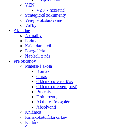
VZN
VZN - neplatné
Strategické dokumenty
Verejné obstarávanie
Voľby
Aktuálne
Aktuality
Podujatia
Kalendár akcií
Fotogaléria
Napísali o nás
Pre občanov
Materská škola
Kontakt
O nás
Okienko pre rodičov
Okienko pre verejnosť
Projekty
Dokumenty
Aktivity+fotogaléria
Absolventi
Knižnica
Rímskokatolícka cirkev
Kultúra