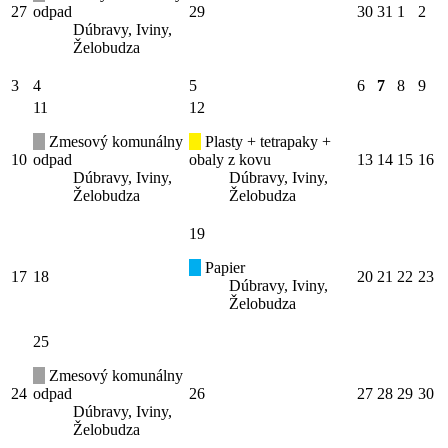
27
odpad
29
30
31
1
2
Dúbravy, Iviny,
Želobudza
3
4
5
6
7
8
9
11
12
Zmesový komunálny
Plasty + tetrapaky +
10
odpad
obaly z kovu
13
14
15
16
Dúbravy, Iviny,
Dúbravy, Iviny,
Želobudza
Želobudza
19
Papier
17
18
20
21
22
23
Dúbravy, Iviny,
Želobudza
25
Zmesový komunálny
24
odpad
26
27
28
29
30
Dúbravy, Iviny,
Želobudza