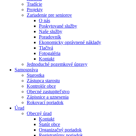
Tradície
Projekty
Zariadenie pre seniorov
O nás
Poskytované služby
Naše služby
Poradovník
Ekonomicky oprávnené náklady
Tlačivá
Fotogaléria
Kontakt
Jednoduché pozemkové úpravy
Samospráva
Starostka
Zástupca starostu
Kontrolór obce
Obecné zastupiteľstvo
Zápisnice a uznesenia
Rokovací poriadok
Úrad
Obecný úrad
Kontakt
Štatút obce
Organizačný poriadok
Registratúrny poriadok