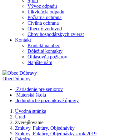
Šport
Vývoz odpadu
Likvidácia odpadu
Požiarna ochrana
Civilná ochrana
Obecný vodovod
Chov hospodárskych zvierat
Kontakt
Kontakt na obec
Dôležité kontakty
Ohlasovňa požiarov
Napíšte nám
Obec
Dúbravy
Zariadenie pre seniorov
Materská škola
Jednoduché pozemkové úpravy
Úvodná stránka
Úrad
Zverejňovanie
Zmluvy, Faktúry, Objednávky
Zmluvy, Faktúry, Objednávky - rok 2019
Faktúry