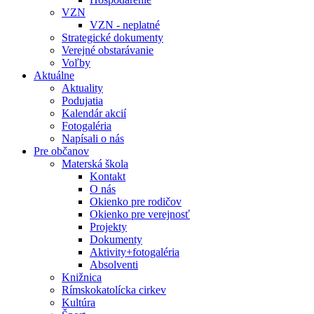
VZN
VZN - neplatné
Strategické dokumenty
Verejné obstarávanie
Voľby
Aktuálne
Aktuality
Podujatia
Kalendár akcií
Fotogaléria
Napísali o nás
Pre občanov
Materská škola
Kontakt
O nás
Okienko pre rodičov
Okienko pre verejnosť
Projekty
Dokumenty
Aktivity+fotogaléria
Absolventi
Knižnica
Rímskokatolícka cirkev
Kultúra