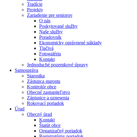
Tradície
Projekty
Zariadenie pre seniorov
O nás
Poskytované služby
Naše služby
Poradovník
Ekonomicky oprávnené náklady
Tlačivá
Fotogaléria
Kontakt
Jednoduché pozemkové úpravy
Samospráva
Starostka
Zástupca starostu
Kontrolór obce
Obecné zastupiteľstvo
Zápisnice a uznesenia
Rokovací poriadok
Úrad
Obecný úrad
Kontakt
Štatút obce
Organizačný poriadok
Registratúrny poriadok