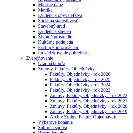
Miestne dane
Matrika
Evidencia obyvateľstva
Sociálna starostlivosť
Stavebný úrad
Evidencia stavieb
Životné prostredie
Kultúrne podujatia
Prístup k informáciám
Prevádzkovanie pohrebiska
Zverejňovanie
Úradná tabuľa
Zmluvy, Faktúry, Objednávky
Faktúry, Objednávky - rok 2026
Faktúry, Objednávky - rok 2025
Faktúry, Objednávky - rok 2024
Faktúry, Objednávky - rok 2023
Zmluvy, Faktúry, Objednávky - rok 2022
Zmluvy, Faktúry, Objednávky - rok 2021
Zmluvy, Faktúry, Objednávky - rok 2020
Zmluvy, Faktúry, Objednávky - rok 2019
Archív Zmlúv, Faktúr, Objednávok
Výberové konanie
Suhrnná správa
Hospodárenie