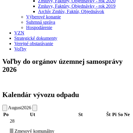
Zmluvy, Faktúry, Objednávky - rok 2020
Zmluvy, Faktúry, Objednávky - rok 2019
Archív Zmlúv, Faktúr, Objednávok
Výberové konanie
Suhrnná správa
Hospodárenie
VZN
Strategické dokumenty
Verejné obstarávanie
Voľby
Voľby do orgánov územnej samosprávy
2026
Kalendár vývozu odpadu
August
2026
Po
Ut
St
Št
Pi
So
Ne
28
Zmesový komunálny