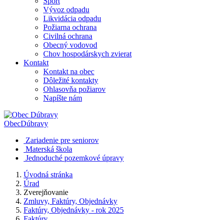
Šport
Vývoz odpadu
Likvidácia odpadu
Požiarna ochrana
Civilná ochrana
Obecný vodovod
Chov hospodárskych zvierat
Kontakt
Kontakt na obec
Dôležité kontakty
Ohlasovňa požiarov
Napíšte nám
Obec
Dúbravy
Zariadenie pre seniorov
Materská škola
Jednoduché pozemkové úpravy
Úvodná stránka
Úrad
Zverejňovanie
Zmluvy, Faktúry, Objednávky
Faktúry, Objednávky - rok 2025
Faktúry