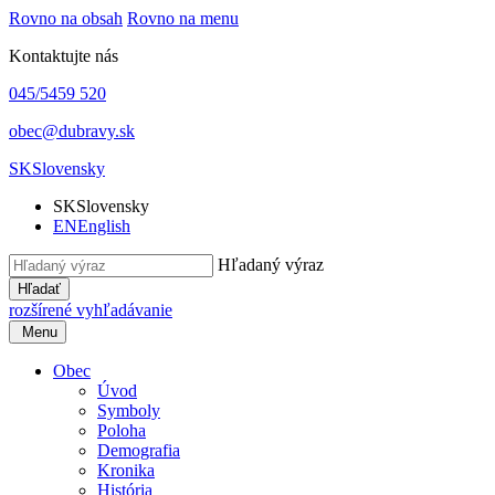
Rovno na obsah
Rovno na menu
Kontaktujte nás
045/5459 520
obec@dubravy.sk
SK
Slovensky
SK
Slovensky
EN
English
Hľadaný výraz
Hľadať
rozšírené vyhľadávanie
Menu
Obec
Úvod
Symboly
Poloha
Demografia
Kronika
História