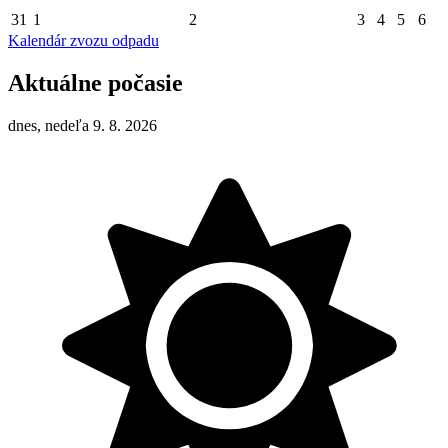
31
1
2
3
4
5
6
Kalendár zvozu odpadu
Aktuálne počasie
dnes, nedeľa 9. 8. 2026