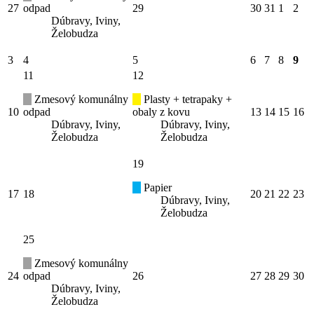
27
odpad
29
30
31
1
2
Dúbravy, Iviny,
Želobudza
3
4
5
6
7
8
9
11
12
Zmesový komunálny
Plasty + tetrapaky +
10
odpad
obaly z kovu
13
14
15
16
Dúbravy, Iviny,
Dúbravy, Iviny,
Želobudza
Želobudza
19
Papier
17
18
20
21
22
23
Dúbravy, Iviny,
Želobudza
25
Zmesový komunálny
24
odpad
26
27
28
29
30
Dúbravy, Iviny,
Želobudza